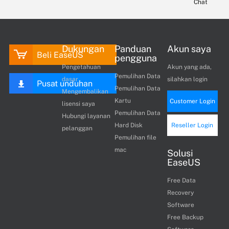
Chat
Dukungan
Panduan
Akun saya
Beli EaseUS
pengguna
Pengetahuan
Akun yang ada,
Pemulihan Data
dasar
silahkan login
Pusat unduhan
Pemulihan Data
Mengembalikan
Kartu
Customer Login
lisensi saya
Pemulihan Data
Hubungi layanan
Hard Disk
Reseller Login
pelanggan
Pemulihan file
mac
Solusi
EaseUS
Free Data
Recovery
Software
Free Backup