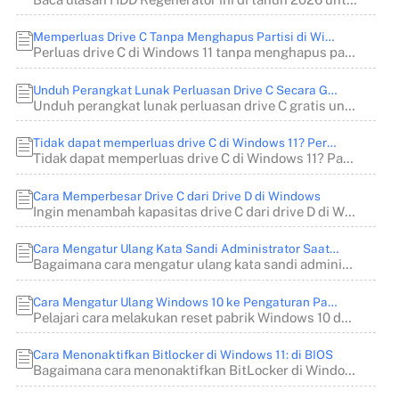
Memperluas Drive C Tanpa Menghapus Partisi di Windows 11/10
Perluas drive C di Windows 11 tanpa menghapus partisi atau kehilangan data. Pelajari cara ...
Unduh Perangkat Lunak Perluasan Drive C Secara Gratis dan Aman | Panduan Cara Menggunakan
Unduh perangkat lunak perluasan drive C gratis untuk menambah ruang disk tanpa kehilangan ...
Tidak dapat memperluas drive C di Windows 11? Perbaiki sekarang!
Tidak dapat memperluas drive C di Windows 11? Panduan ini menjelaskan mengapa hal itu terj...
Cara Memperbesar Drive C dari Drive D di Windows
Ingin menambah kapasitas drive C dari drive D di Windows dengan aman? Panduan ini menjelas...
Cara Mengatur Ulang Kata Sandi Administrator Saat Terkunci
Bagaimana cara mengatur ulang kata sandi administrator saat terkunci? Artikel dari EaseUS ...
Cara Mengatur Ulang Windows 10 ke Pengaturan Pabrik dari BIOS | Tanpa Kehilangan Data
Pelajari cara melakukan reset pabrik Windows 10 dari BIOS dengan petunjuk langkah demi lan...
Cara Menonaktifkan Bitlocker di Windows 11: di BIOS
Bagaimana cara menonaktifkan BitLocker di Windows 11: melalui BIOS? Artikel dari EaseUS So...