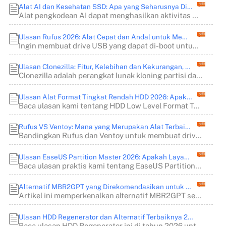
Alat AI dan Kesehatan SSD: Apa yang Seharusnya Dipantau oleh Pengembang
Alat pengkodean AI dapat menghasilkan aktivitas disk tambahan melalui pengindeksan, cachin...
Ulasan Rufus 2026: Alat Cepat dan Andal untuk Membuat Drive USB yang Dapat Di-boot
Ingin membuat drive USB yang dapat di-boot untuk menginstal Windows, Linux, atau melakukan...
Ulasan Clonezilla: Fitur, Kelebihan dan Kekurangan, Harga, dan Cara Menggunakannya
Clonezilla adalah perangkat lunak kloning partisi dan disk gratis dan sumber terbuka. Ulas...
Ulasan Alat Format Tingkat Rendah HDD 2026: Apakah Aman & Alternatif Terbaik?
Baca ulasan kami tentang HDD Low Level Format Tool untuk mempelajari fitur-fiturnya, keleb...
Rufus VS Ventoy: Mana yang Merupakan Alat Terbaik untuk Membuat USB Bootable?
Bandingkan Rufus dan Ventoy untuk membuat drive USB yang dapat di-boot. Pelajari perbedaan...
Ulasan EaseUS Partition Master 2026: Apakah Layak Digunakan?
Baca ulasan praktis kami tentang EaseUS Partition Master yang mencakup kloning disk, pengu...
Alternatif MBR2GPT yang Direkomendasikan untuk Windows
Artikel ini memperkenalkan alternatif MBR2GPT seperti EaseUS Partition Master, DiskGenius,...
Ulasan HDD Regenerator dan Alternatif Terbaiknya 2026 BARU💡
Baca ulasan HDD Regenerator ini di tahun 2026 untuk mempelajari fitur, keterbatasan, harga...