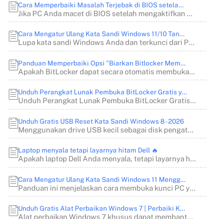
Cara Memperbaiki Masalah Terjebak di BIOS setelah Mengaktifkan Secure Boot
Jika PC Anda macet di BIOS setelah mengaktifkan Secure Boot, baca postingan ini dari EaseU...
Cara Mengatur Ulang Kata Sandi Windows 11/10 Tanpa Perangkat Lunak Apa Pun
Lupa kata sandi Windows Anda dan terkunci dari PC Anda? Pelajari cara mengatur ulang kata ...
Panduan Memperbaiki Opsi "Biarkan Bitlocker Membuka Kunci Drive Saya Secara Otomatis" yang Berwarna Abu-abu
Apakah BitLocker dapat secara otomatis membuka kunci drive saya tetapi tombolnya berwarna ...
Unduh Perangkat Lunak Pembuka BitLocker Gratis yang Direkomendasikan🔥
Unduh Perangkat Lunak Pembuka BitLocker Gratis - Buka kunci dan kelola drive yang dienkrip...
Unduh Gratis USB Reset Kata Sandi Windows 8 - 2026
Menggunakan drive USB kecil sebagai disk pengaturan ulang kata sandi jauh lebih mudah dari...
Laptop menyala tetapi layarnya hitam Dell 🔥
Apakah laptop Dell Anda menyala, tetapi layarnya hitam? Anda akan mempelajari cara memperb...
Cara Mengatur Ulang Kata Sandi Windows 11 Menggunakan Command Prompt
Panduan ini menjelaskan cara membuka kunci PC yang terkunci, mengubah kata sandi login mel...
Unduh Gratis Alat Perbaikan Windows 7 | Perbaiki Kesalahan Sistem dengan Mudah
Alat perbaikan Windows 7 khusus dapat membantu memperbaiki masalah startup, kesalahan sist...