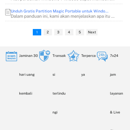
Unduh Gratis Partition Magic Portable untuk Windows 11/10/8/7
Dalam panduan ini, kami akan menjelaskan apa itu Partition Magic Portable, mengapa perangk...
1
2
3
4
5
Next
Jaminan 30
Transak
Terperca
7x24
hari uang
si
ya
jam
kembali
terlindu
layanan
ngi
& Live