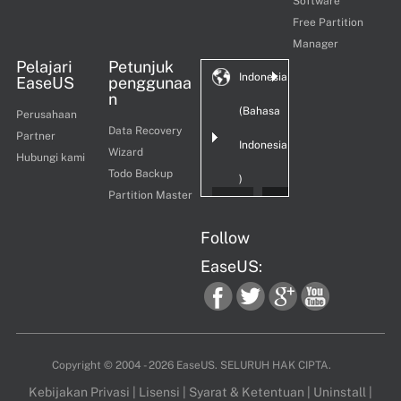
Software
Free Partition
Manager
Pelajari
Petunjuk
Indonesia
EaseUS
penggunaa
n
(Bahasa
Perusahaan
Data Recovery
Partner
Indonesia
Wizard
Hubungi kami
Todo Backup
)
Partition Master
Follow
EaseUS:
fac
twi
goo
you
Copyright ©
2004 - 2026
EaseUS. SELURUH HAK CIPTA.
Kebijakan Privasi
|
Lisensi
|
Syarat & Ketentuan
|
Uninstall
|