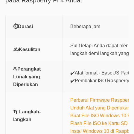
pada Raspberry Pi 4 Anda.
⏱️Durasi
Beberapa jam
Sulit tetapi Anda dapat men
✍️Kesulitan
langkah demi langkah yang s
⛏️Perangkat
✔️Alat format - EaseUS Partit
Lunak yang
✔️Pembakar ISO Raspberry P
Diperlukan
Perbarui Firmware Raspberry
Unduh Alat yang Diperlukan
👣
Langkah-
Buat File ISO Windows 10 Ra
langkah
Flash File ISO ke Kartu SD
Instal Windows 10 di Raspberr