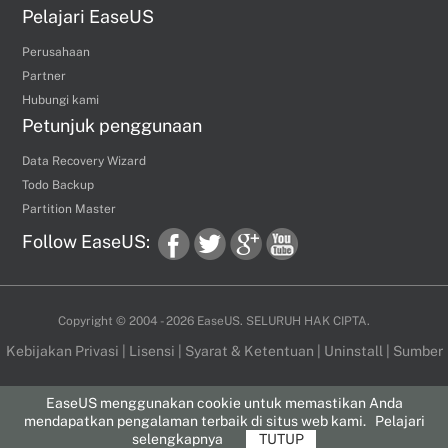
Pelajari EaseUS
Perusahaan
Partner
Hubungi kami
Petunjuk penggunaan
Data Recovery Wizard
Todo Backup
Partition Master
Follow EaseUS:
fac
twi
goo
you
Copyright ©
2004 - 2026
EaseUS. SELURUH HAK CIPTA.
Kebijakan Privasi
|
Lisensi
|
Syarat & Ketentuan
|
Uninstall
|
Sumber
EaseUS menggunakan cookie untuk memastikan Anda
ebo
tter
gle
tub
mendapatkan pengalaman terbaik di situs web kami.
Pelajari
selengkapnya
TUTUP