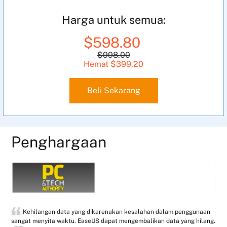
Harga untuk semua:
$598.80
$998.00
Hemat $399.20
Beli Sekarang
Penghargaan
an
Aplikasi EaseUS Mac Data Recovery adalah alat yang dapat
ang.
membantu anda mengembalikan data yang hilang.
hil