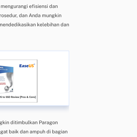
b
 mengurangi efisiensi dan
a
rosedur, dan Anda mungkin
y
a
g mendedikasikan kelebihan dan
r
P
e
r
m
i
n
t
a
a
n
P
r
kin ditimbulkan Paragon
a
gat baik dan ampuh di bagian
P