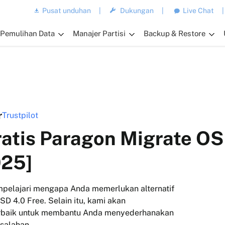
Pusat unduhan
|
Dukungan
|
Live Chat
|
Pemulihan Data
Manajer Partisi
Backup & Restore
r
Trustpilot
ratis Paragon Migrate OS
025]
mpelajari mengapa Anda memerlukan alternatif
SD 4.0 Free. Selain itu, kami akan
erbaik untuk membantu Anda menyederhanakan
esalahan.