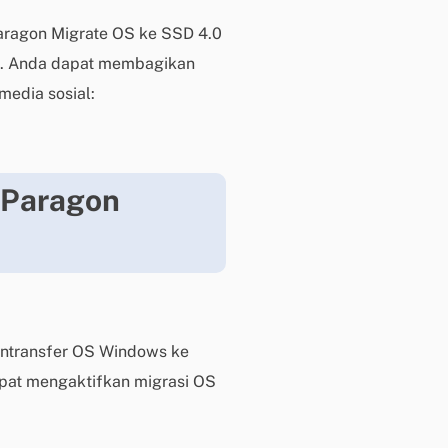
i
aragon Migrate OS ke SSD 4.0
s
 ini. Anda dapat membagikan
u
media sosial:
n
t
u
k
p
 Paragon
e
n
g
g
u
n
ntransfer OS Windows ke
a
dapat mengaktifkan migrasi OS
b
e
r