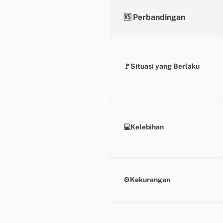
🆚
Perbandingan
🚩Situasi yang Berlaku
💻Kelebihan
⚙️Kekurangan