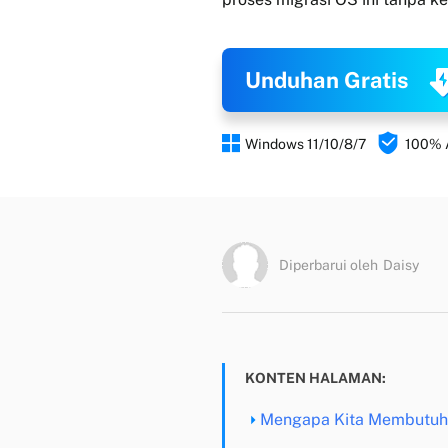
Unduhan Gratis


Windows 11/10/8/7
100%
Diperbarui oleh
Daisy
KONTEN HALAMAN:
Mengapa Kita Membutuhka