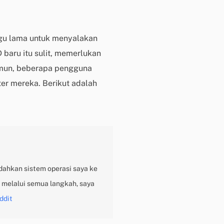
i
k
d
gu lama untuk menyalakan
i
baru itu sulit, memerlukan
s
i
Namun, beberapa pengguna
n
er mereka. Berikut adalah
i
B
a
n
t
u
a
ahkan sistem operasi saya ke
n
 melalui semua langkah, saya
t
e
ddit
k
n