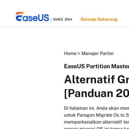
Belanja Sekarang
Home
>
Manajer Partisi
EaseUS
EaseUS Partition Maste
Alternatif G
[Panduan 2
Di halaman ini, Anda akan me
untuk Paragon Migrate Os to S
memperkenalkan alternatif t
proses migrasi OS ini tanpa k