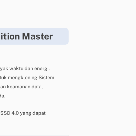
e
n
j
u
a
ition Master
l
a
n
M
ak waktu dan energi.
e
m
uk mengkloning Sistem
u
nkan keamanan data,
l
da.
a
i
 SSD 4.0 yang dapat
c
h
a
t