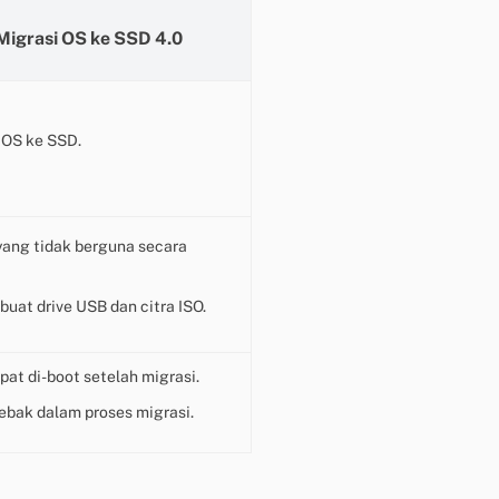
s
Migrasi OS ke SSD 4.0
e
k
a
r
 OS ke SSD.
a
n
g
H
 yang tidak berguna secara
a
r
uat drive USB dan citra ISO.
g
a
,
pat di-boot setelah migrasi.
p
ebak dalam proses migrasi.
e
r
m