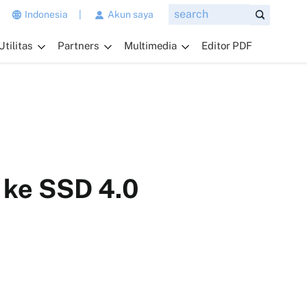
n
Indonesia
|
Akun saya
g
Utilitas
Partners
Multimedia
Editor PDF
i
n
g
i
n
a
n
d
a
 ke SSD 4.0
t
a
n
y
a
k
a