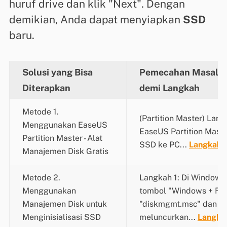
huruf drive dan klik "Next". Dengan
demikian, Anda dapat menyiapkan
SSD
baru.
Solusi yang Bisa
Pemecahan Masalah
Diterapkan
demi Langkah
Metode 1.
(Partition Master) Lang
Menggunakan EaseUS
EaseUS Partition Mast
Partition Master - Alat
SSD ke PC...
Langkah 
Manajemen Disk Gratis
Metode 2.
Langkah 1: Di Windows 
Menggunakan
tombol "Windows + R", 
Manajemen Disk untuk
"diskmgmt.msc" dan kl
Menginisialisasi SSD
meluncurkan...
Langka