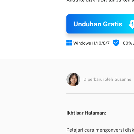
Unduhan Gratis


Windows 11/10/8/7
100%
Diperbarui oleh
Susanne
Ikhtisar Halaman:
Pelajari cara mengonversi dis