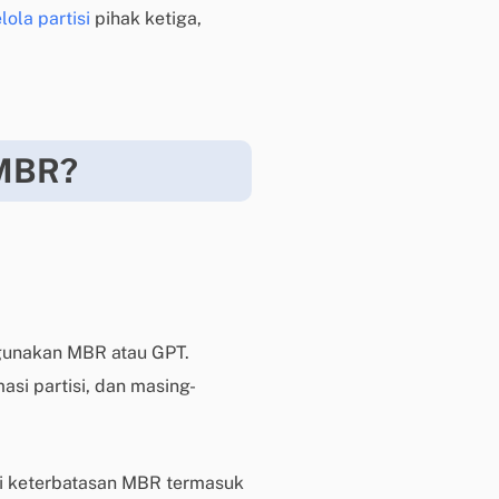
i
ola partisi
pihak ketiga,
k
d
i
s
i
 MBR?
n
i
B
a
n
t
u
ggunakan MBR atau GPT.
a
si partisi, dan masing-
n
t
e
k
 keterbatasan MBR termasuk
n