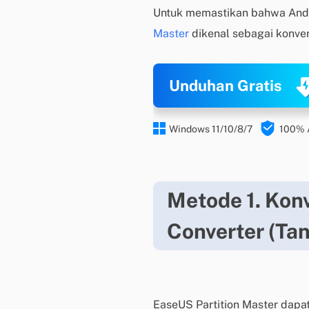
Untuk memastikan bahwa And
Master
dikenal sebagai konver
Unduhan Gratis


Windows 11/10/8/7
100%
Metode 1. Ko
Converter (Ta
EaseUS Partition Master dapa