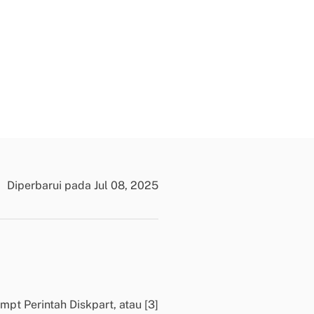
n
?
D
u
k
u
n
g
a
n
Diperbarui pada Jul 08, 2025
t
e
k
n
i
s
K
pt Perintah Diskpart, atau [3]
l