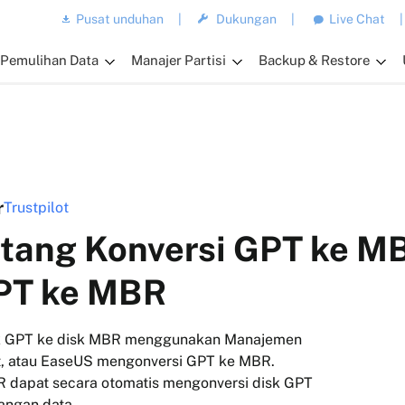
Pusat unduhan
|
Dukungan
|
Live Chat
|
Pemulihan Data
Manajer Partisi
Backup & Restore
r
Trustpilot
tang Konversi GPT ke M
PT ke MBR
isk GPT ke disk MBR menggunakan Manajemen
rt, atau EaseUS mengonversi GPT ke MBR.
 dapat secara otomatis mengonversi disk GPT
angan data.