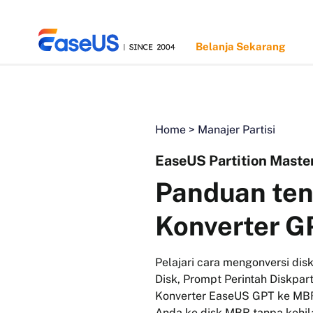
Belanja Sekarang
Home
>
Manajer Partisi
EaseUS
EaseUS Partition Maste
Panduan ten
Konverter G
Pelajari cara mengonversi d
Disk, Prompt Perintah Diskpa
Konverter EaseUS GPT ke MBR
Anda ke disk MBR tanpa kehil