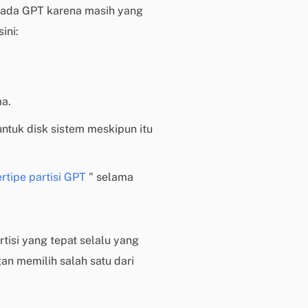
pada GPT karena masih yang
i
ini:
s
u
n
t
u
a.
k
ntuk disk sistem meskipun itu
p
e
n
ertipe partisi GPT
" selama
g
g
u
n
tisi yang tepat selalu yang
a
n memilih salah satu dari
b
e
r