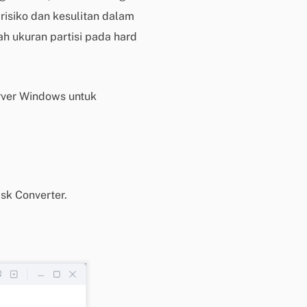
e
risiko dan kesulitan dalam
n
h ukuran partisi pada hard
j
u
a
l
rver Windows untuk
a
n
M
e
m
u
sk Converter.
l
a
i
c
h
a
t