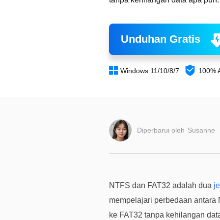
Unduhan Gratis


Windows 11/10/8/7
100% 
Diperbarui oleh
Susanne
NTFS dan FAT32 adalah dua
j
mempelajari perbedaan antara
ke FAT32 tanpa kehilangan dat