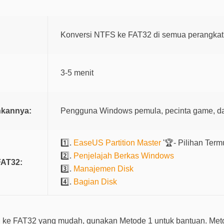
Konversi NTFS ke FAT32 di semua perangka
3-5 menit
hkannya:
Pengguna Windows pemula, pecinta game, dan
1️⃣.
EaseUS Partition Master
'🏆- Pilihan Ter
2️⃣.
Penjelajah Berkas Windows
FAT32:
3️⃣.
Manajemen Disk
4️⃣.
Bagian Disk
 ke FAT32 yang mudah, gunakan Metode 1 untuk bantuan. Met