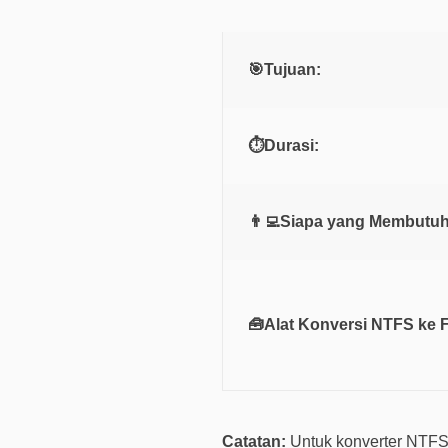
🎯Tujuan:
⏱️Durasi:
👨‍💻Siapa yang Membutu
🧰Alat Konversi NTFS ke 
Catatan:
Untuk konverter NTFS