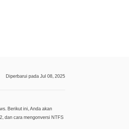
n
?
D
u
k
u
n
g
a
n
Diperbarui pada Jul 08, 2025
t
e
k
n
i
. Berikut ini, Anda akan
s
2, dan cara mengonversi NTFS
K
l