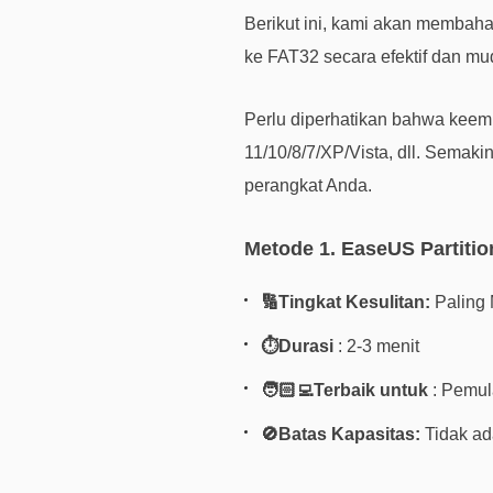
Berikut ini, kami akan membaha
ke FAT32 secara efektif dan mu
Perlu diperhatikan bahwa ke
11/10/8/7/XP/Vista, dll. Semak
perangkat Anda.
Metode 1. EaseUS Partiti
🔢Tingkat Kesulitan:
Paling
⏱️Durasi
: 2-3 menit
🧑🏻‍💻Terbaik untuk
: Pemu
🚫Batas Kapasitas:
Tidak ad