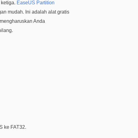
ketiga.
EaseUS Partition
s
n mudah. Ini adalah alat gratis
e
k mengharuskan Anda
k
a
ilang.
r
a
n
g
H
a
r
g
a
,
p
e
r
FS ke FAT32.
m