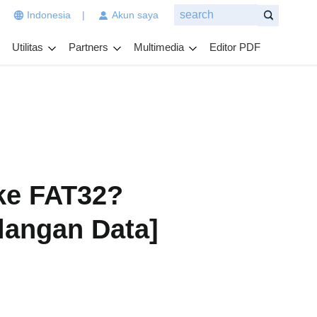
|
Indonesia
|
Akun saya
n
g
Utilitas
Partners
Multimedia
Editor PDF
i
n
g
i
n
a
n
d
a
ke FAT32?
t
a
langan Data]
n
y
a
k
a