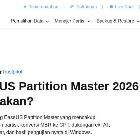
Pusat unduhan
|
Dukungan
|
Live Chat
Pemulihan Data
Manajer Partisi
Backup & Restore
r
Trustpilot
US Partition Master 202
nakan?
ang EaseUS Partition Master yang mencakup
n partisi, konversi MBR ke GPT, dukungan exFAT,
yar, dan hasil pengujian nyata di Windows.