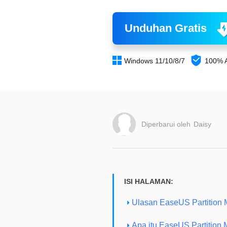
Unduhan Gratis


Windows 11/10/8/7
100% 
Diperbarui oleh
Daisy
ISI HALAMAN:
Ulasan EaseUS Partition 
Apa itu EaseUS Partition 