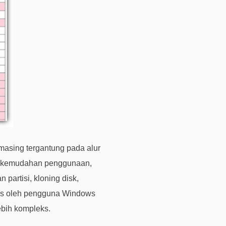
i
n
t
a
a
n
d
a
n
p
e
r
masing tergantung pada alur
t
a
ra kemudahan penggunaan,
n
partisi, kloning disk,
y
es oleh pengguna Windows
a
ebih kompleks.
a
n