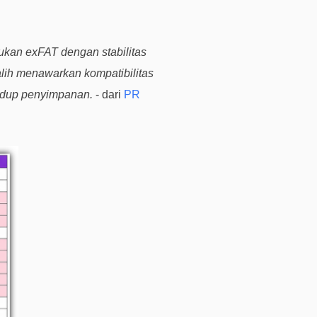
s
e
k
ukan exFAT dengan stabilitas
a
lih menawarkan kompatibilitas
r
hidup penyimpanan.
- dari
PR
a
n
g
H
a
r
g
a
,
p
e
r
m