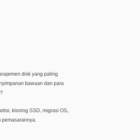
i
k
d
i
s
i
n
i
B
a
anajemen disk yang paling
n
enyimpanan bawaan dan para
t
n?
u
a
n
tisi, kloning SSD, migrasi OS,
t
im pemasarannya.
e
k
n