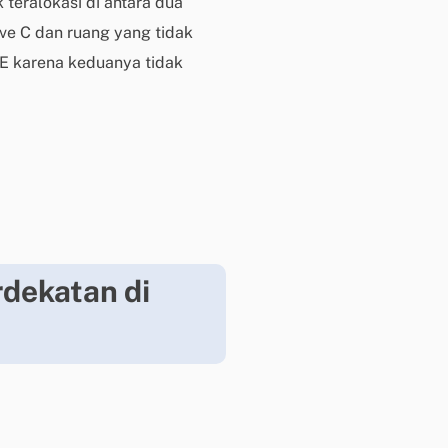
teralokasi di antara dua
e
ve C dan ruang yang tidak
n
j
 E karena keduanya tidak
u
a
l
a
n
M
e
m
u
dekatan di
l
a
i
c
h
a
t