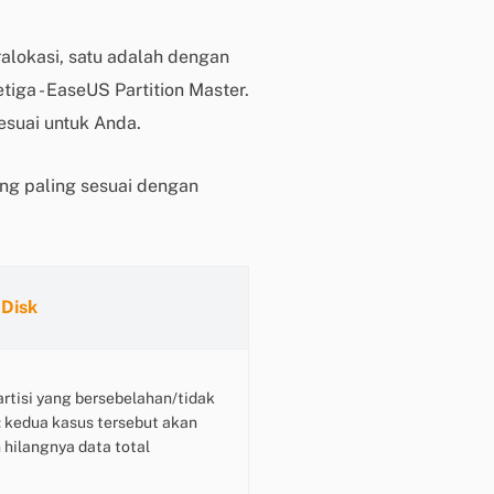
s
e
lokasi, satu adalah dengan
k
ga - EaseUS Partition Master.
a
esuai untuk Anda.
r
a
n
ng paling sesuai dengan
g
H
a
r
Disk
g
a
,
p
rtisi yang bersebelahan/tidak
e
 kedua kasus tersebut akan
r
hilangnya data total
m