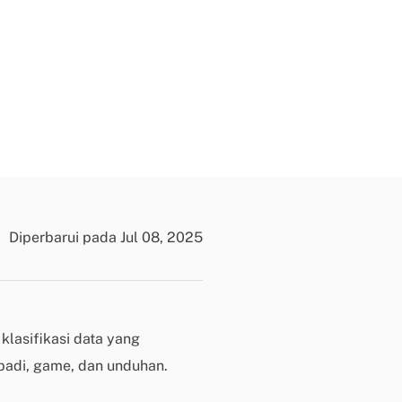
n
?
D
u
k
u
n
g
a
n
Diperbarui pada Jul 08, 2025
t
e
k
n
i
klasifikasi data yang
s
ribadi, game, dan unduhan.
K
l