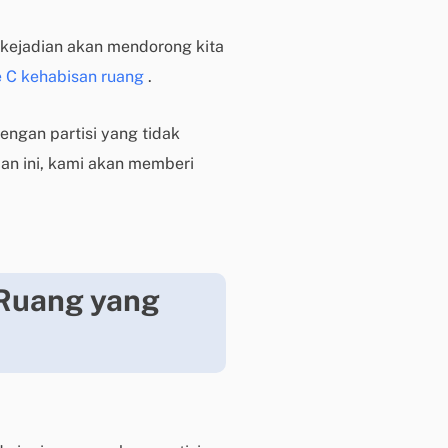
i
k
kejadian akan mendorong kita
d
e C kehabisan ruang
.
i
s
ngan partisi yang tidak
i
n
man ini, kami akan memberi
i
B
a
n
t
Ruang yang
u
a
n
t
e
k
n