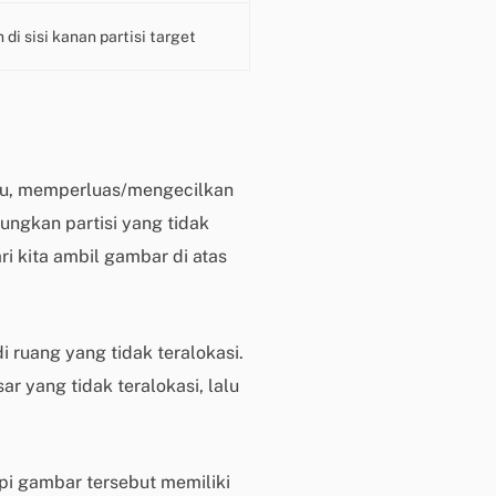
i
n
i sisi kanan partisi target
t
a
a
n
d
ru, memperluas/mengecilkan
a
n
ungkan partisi yang tidak
p
i kita ambil gambar di atas
e
r
t
a
ruang yang tidak teralokasi.
n
 yang tidak teralokasi, lalu
y
a
a
pi gambar tersebut memiliki
n