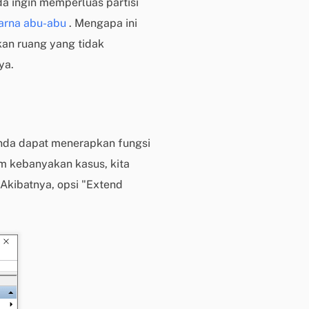
a ingin memperluas partisi
i
arna abu-abu
. Mengapa ini
s
kan ruang yang tidak
u
ya.
n
t
u
k
p
, Anda dapat menerapkan fungsi
e
am kebanyakan kasus, kita
n
g
. Akibatnya, opsi "Extend
g
u
n
a
b
e
r