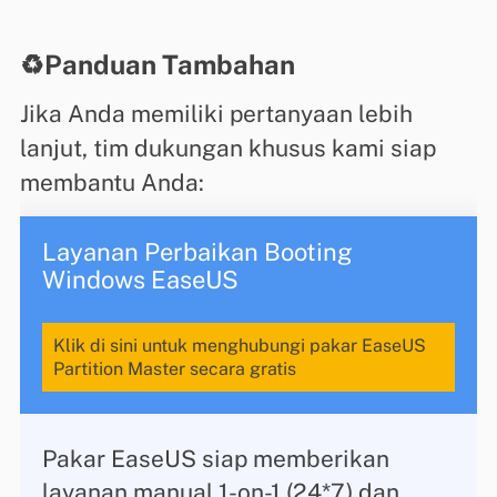
♻️Panduan Tambahan
Jika Anda memiliki pertanyaan lebih
lanjut, tim dukungan khusus kami siap
membantu Anda:
Layanan Perbaikan Booting
Windows EaseUS
Klik di sini untuk menghubungi pakar EaseUS
Partition Master secara gratis
Pakar EaseUS siap memberikan
layanan manual 1-on-1 (24*7) dan