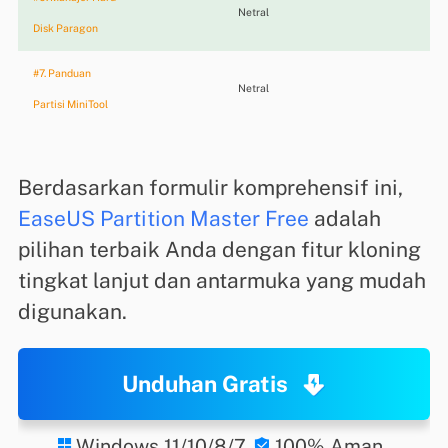
Netral
★
Disk Paragon
#7. Panduan
Netral
★
Partisi MiniTool
Berdasarkan formulir komprehensif ini,
EaseUS Partition Master Free
adalah
pilihan terbaik Anda dengan fitur kloning
tingkat lanjut dan antarmuka yang mudah
digunakan.
Unduhan Gratis
Windows 11/10/8/7
100% Aman

