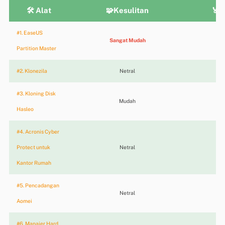
🛠️
Alat
🧩Kesulitan
🏅P
#1. EaseUS
Sangat Mudah
★
Partition Master
#2. Klonezila
Netral
★
#3. Kloning Disk
Mudah
★
Hasleo
#4. Acronis Cyber ​​
Protect untuk
Netral
★
Kantor Rumah
#5. Pencadangan
Netral
★
Aomei
#6. Manajer Hard