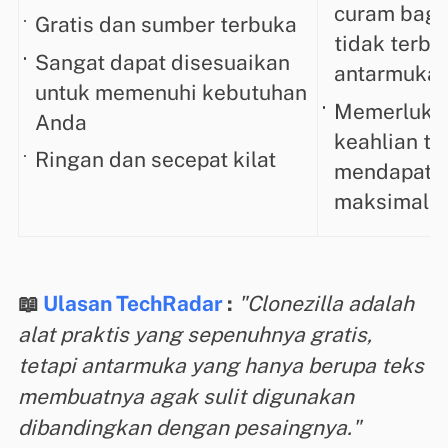
curam bagi
Gratis dan sumber terbuka
tidak terbi
Sangat dapat disesuaikan
antarmuka b
untuk memenuhi kebutuhan
Memerluka
Anda
keahlian te
Ringan dan secepat kilat
mendapatka
maksimal
📖
Ulasan TechRadar
:
"Clonezilla adalah
alat praktis yang sepenuhnya gratis,
tetapi antarmuka yang hanya berupa teks
membuatnya agak sulit digunakan
dibandingkan dengan pesaingnya."