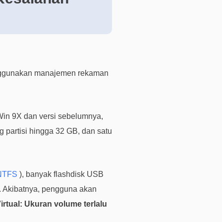
i
s
u
n
t
u
enggunakan manajemen rekaman
k
p
e
Win 9X dan versi sebelumnya,
n
g
partisi hingga 32 GB, dan satu
g
u
n
 NTFS
), banyak flashdisk USB
a
. Akibatnya, pengguna akan
b
e
rtual: Ukuran volume terlalu
r