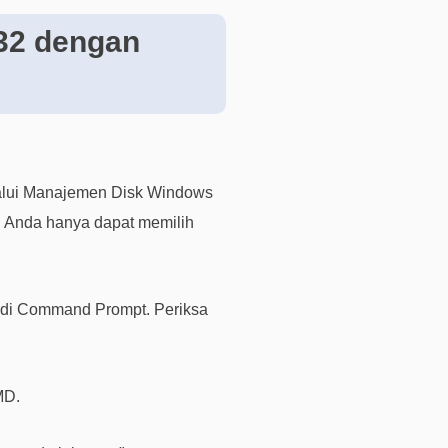
e
32 dengan
n
j
u
a
l
a
n
alui Manajemen Disk Windows
M
, Anda hanya dapat memilih
e
m
u
l
t di Command Prompt. Periksa
a
i
c
MD.
h
a
t