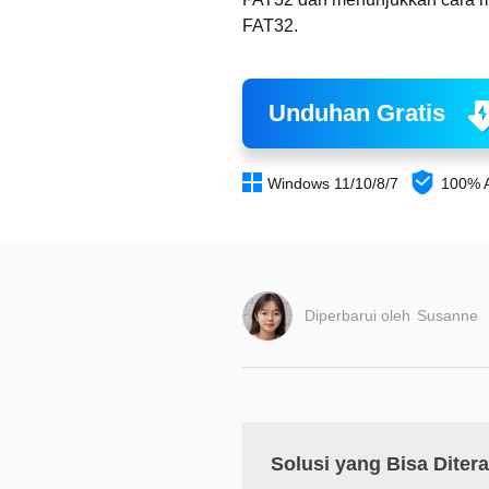
FAT32.
Unduhan Gratis


Windows 11/10/8/7
100% 
Diperbarui oleh
Susanne
Solusi yang Bisa Diter