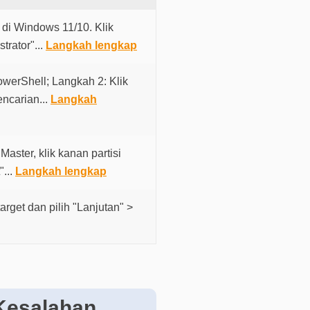
i
k
 di Windows 11/10. Klik
d
trator"...
Langkah lengkap
i
s
owerShell; Langkah 2: Klik
i
ncarian...
Langkah
n
i
B
aster, klik kanan partisi
a
"...
Langkah lengkap
n
t
arget dan pilih "Lanjutan" >
u
a
n
t
e
k
 Kesalahan
n