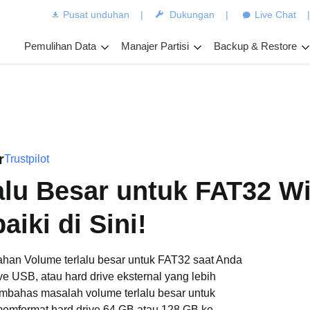
Pusat unduhan
|
Dukungan
|
Live Chat
Pemulihan Data
Manajer Partisi
Backup & Restore
r
Trustpilot
alu Besar untuk FAT32 
aiki di Sini!
an Volume terlalu besar untuk FAT32 saat Anda
e USB, atau hard drive eksternal yang lebih
membahas masalah volume terlalu besar untuk
emformat hard drive 64 GB atau 128 GB ke