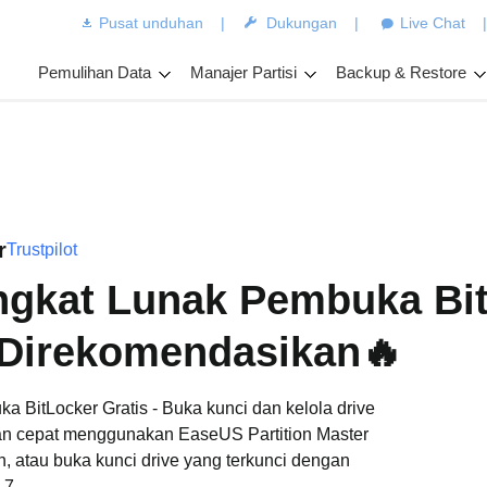
Pusat unduhan
|
Dukungan
|
Live Chat
Pemulihan Data
Manajer Partisi
Backup & Restore
r
Trustpilot
gkat Lunak Pembuka Bi
 Direkomendasikan🔥
BitLocker Gratis - Buka kunci dan kelola drive
gan cepat menggunakan EaseUS Partition Master
an, atau buka kunci drive yang terkunci dengan
 7.