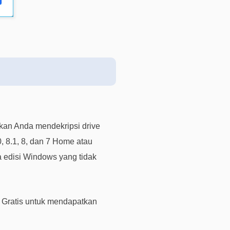
i
n
t
a
a
n
d
a
n
p
kan Anda mendekripsi drive
e
r
 8.1, 8, dan 7 Home atau
t
a edisi Windows yang tidak
a
n
y
a
 Gratis untuk mendapatkan
a
n