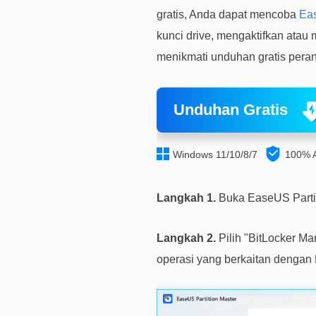
gratis, Anda dapat mencoba
Eas
kunci drive, mengaktifkan atau
menikmati unduhan gratis peran
Unduhan Gratis


Windows 11/10/8/7
100% 
Langkah 1.
Buka EaseUS Partiti
Langkah 2.
Pilih "BitLocker M
operasi yang berkaitan dengan 