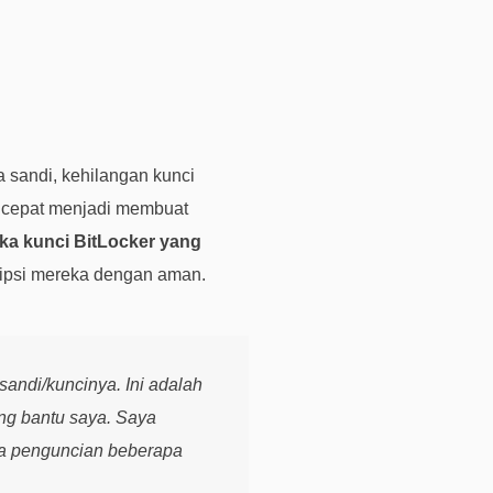
i
k
d
i
s
i
n
ta sandi, kehilangan kunci
i
an cepat menjadi membuat
B
ka kunci BitLocker yang
a
ripsi mereka dengan aman.
n
t
u
a
sandi/kuncinya. Ini adalah
n
t
ong bantu saya. Saya
e
ada penguncian beberapa
k
n