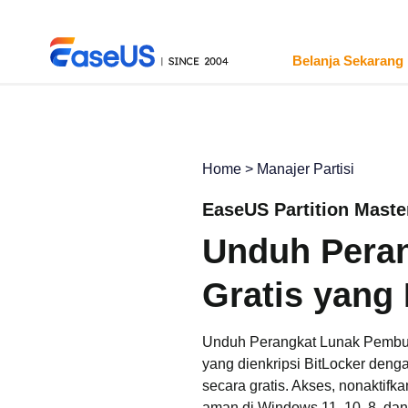
Belanja Sekarang
Home
>
Manajer Partisi
EaseUS
EaseUS Partition Maste
Unduh Peran
Gratis yang
Unduh Perangkat Lunak Pembuka 
yang dienkripsi BitLocker den
secara gratis. Akses, nonaktifk
aman di Windows 11, 10, 8, dan