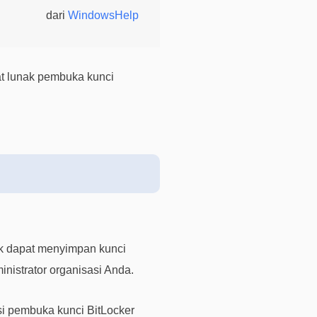
dari
WindowsHelp
i
s
u
n
at lunak pembuka kunci
t
u
k
p
e
n
g
g
u
n
ak dapat menyimpan kunci
a
inistrator organisasi Anda.
b
e
r
 pembuka kunci BitLocker