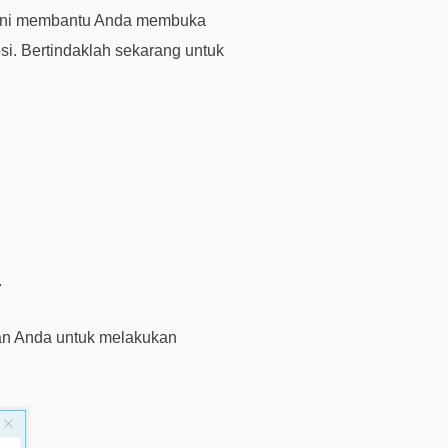
b
a ini membantu Anda membuka
a
i. Bertindaklah sekarang untuk
y
a
r
P
e
r
m
i
n
t
.
a
a
kan Anda untuk melakukan
n
P
r
a
P