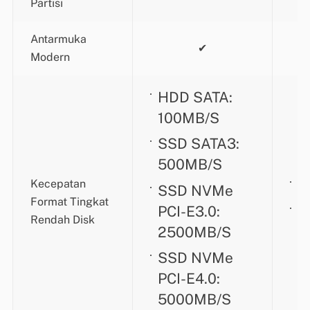
Partisi
Antarmuka
✔
Modern
HDD SATA:
100MB/S
SSD SATA3:
500MB/S
1
Kecepatan
SSD NVMe
Format Tingkat
5
PCI-E3.0:
Rendah Disk
2500MB/S
SSD NVMe
PCI-E4.0:
5000MB/S