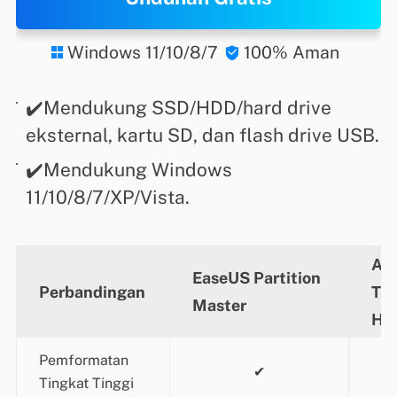
Windows 11/10/8/7
100% Aman


✔️Mendukung SSD/HDD/hard drive
eksternal, kartu SD, dan flash drive USB.
✔️Mendukung Windows
11/10/8/7/XP/Vista.
Ala
EaseUS Partition
Perbandingan
Ti
Master
HD
Pemformatan
✔
Tingkat Tinggi