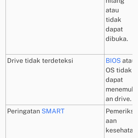
hilang
atau
tidak
dapat
dibuka.
Drive tidak terdeteksi
BIOS
atau
OS tidak
dapat
menemuk
an drive.
Peringatan
SMART
Pemeriks
aan
kesehata