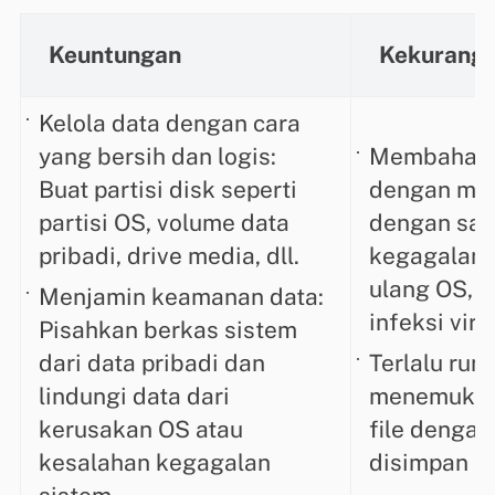
Keuntungan
Kekurang
Kelola data dengan cara
yang bersih dan logis:
Membahaya
Buat partisi disk seperti
dengan mu
partisi OS, volume data
dengan sat
pribadi, drive media, dll.
kegagalan a
ulang OS, a
Menjamin keamanan data:
infeksi viru
Pisahkan berkas sistem
dari data pribadi dan
Terlalu rum
lindungi data dari
menemukan
kerusakan OS atau
file denga
kesalahan kegagalan
disimpan da