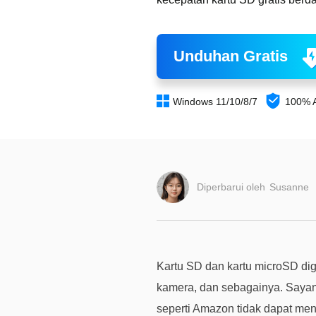
Unduhan Gratis


Windows 11/10/8/7
100% 
Diperbarui oleh
Susanne
Kartu SD dan kartu microSD di
kamera, dan sebagainya. Sayan
seperti Amazon tidak dapat men