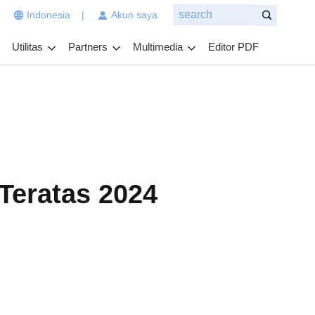
|
Indonesia
|
Akun saya
n
g
Utilitas
Partners
Multimedia
Editor PDF
i
n
g
i
n
a
n
d
a
 Teratas 2024
t
a
n
y
a
k
a