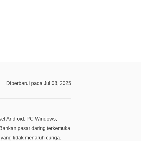
n
?
D
u
k
u
n
g
a
n
Diperbarui pada Jul 08, 2025
t
e
k
n
i
sel Android, PC Windows,
s
 Bahkan pasar daring terkemuka
K
yang tidak menaruh curiga.
l