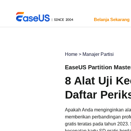
Belanja Sekarang
Home
>
Manajer Partisi
EaseUS
EaseUS Partition Maste
8 Alat Uji K
Daftar Perik
Apakah Anda menginginkan alat u
memberikan perbandingan profes
gratis teratas pada tahun 2023.
kecepatan kartu SD gratis ber