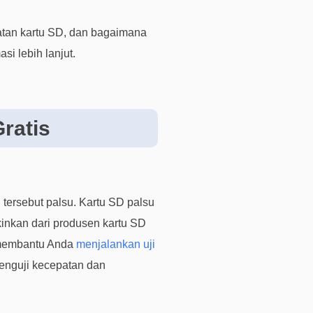
i
k
patan kartu SD, dan bagaimana
d
si lebih lanjut.
i
s
i
n
ratis
i
B
a
n
t
 tersebut palsu. Kartu SD palsu
u
kinkan dari produsen kartu SD
a
t membantu Anda
menjalankan uji
n
t
enguji kecepatan dan
e
k
n