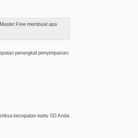
i
n
t
a
n Master Free membuat apa
a
n
d
cepatan perangkat penyimpanan:
a
n
p
e
r
t
a
n
y
riksa kecepatan kartu SD Anda
a
a
n