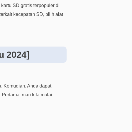
kartu SD gratis terpopuler di
i
s
kait kecepatan SD, pilih alat
u
n
t
u
k
u 2024]
p
e
n
g
g
u. Kemudian, Anda dapat
u
 Pertama, mari kita mulai
n
a
b
e
r