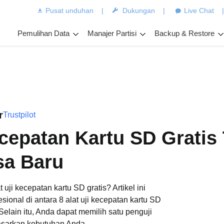
Pusat unduhan
|
Dukungan
|
Live Chat
Pemulihan Data
Manajer Partisi
Backup & Restore
r
Trustpilot
ecepatan Kartu SD Gratis
sa Baru
ji kecepatan kartu SD gratis? Artikel ini
ional di antara 8 alat uji kecepatan kartu SD
 Selain itu, Anda dapat memilih satu penguji
dasarkan kebutuhan Anda.