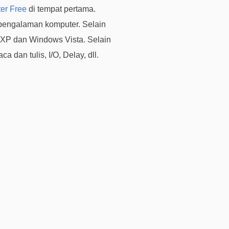
b
er Free
di tempat pertama.
a
 pengalaman komputer. Selain
y
 XP dan Windows Vista. Selain
a
r
 dan tulis, I/O, Delay, dll.
P
e
r
m
i
n
t
a
a
n
P
r
a
P