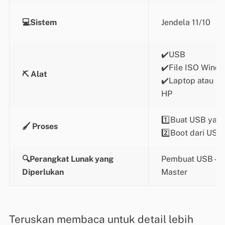
💻Sistem
Jendela 11/10
✔️USB
✔️File ISO Wind
⛏️ Alat
✔️Laptop atau k
HP
1️⃣Buat USB yang
🖌️ Proses
2️⃣Boot dari USB
🔍Perangkat Lunak yang
Pembuat USB - Ea
Diperlukan
Master
Teruskan membaca untuk detail lebih