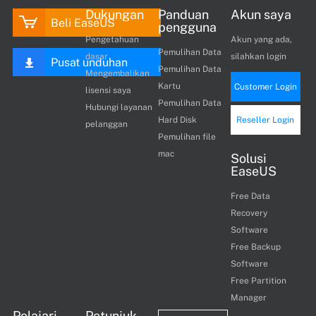
Dukungan
Panduan
Akun saya
Beli EaseUS
pengguna
Pengetahuan
Akun yang ada,
Pemulihan Data
dasar
silahkan login
Pusat unduhan
Pemulihan Data
Mengembalikan
Kartu
Customer Login
lisensi saya
Pemulihan Data
Hubungi layanan
Hard Disk
Reseller Login
pelanggan
Pemulihan file
mac
Solusi
EaseUS
Free Data
Recovery
Software
Free Backup
Software
Free Partition
Manager
Pelajari
Petunjuk