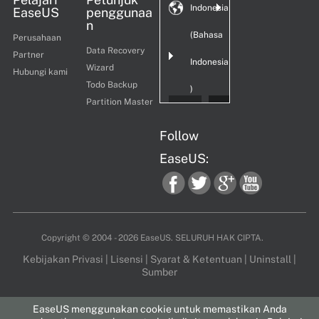
Indonesia
EaseUS
penggunaa
n
(Bahasa
Perusahaan
Data Recovery
Partner
Indonesia
Wizard
Hubungi kami
Todo Backup
)
Partition Master
Follow
EaseUS:
fac
twi
goo
you
Copyright ©
2004 - 2026
EaseUS. SELURUH HAK CIPTA.
Kebijakan Privasi
|
Lisensi
|
Syarat & Ketentuan
|
Uninstall
|
Sumber
ebo
tter
gle
tub
EaseUS menggunakan cookie untuk memastikan Anda