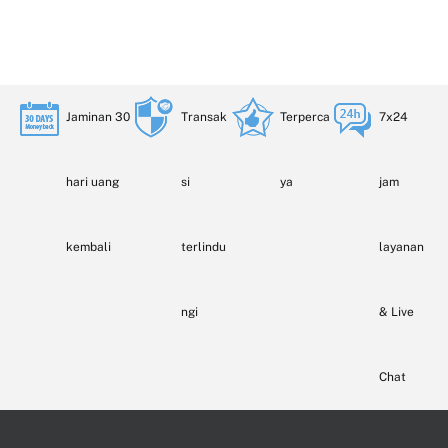
Jaminan 30
Transak
Terperca
7x24
hari uang
si
ya
jam
kembali
terlindu
layanan
ngi
& Live
Chat