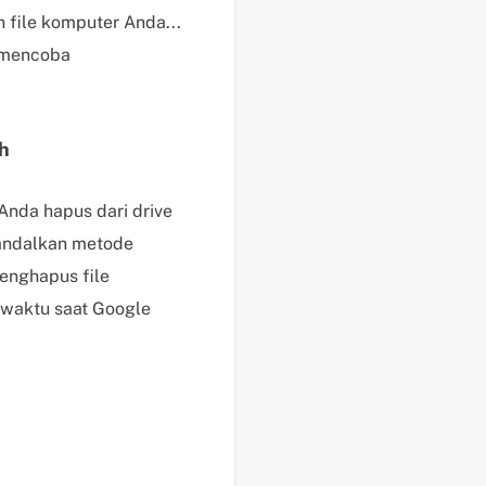
file komputer Anda...
i
s
t mencoba
u
n
t
h
u
k
p
Anda hapus dari drive
e
gandalkan metode
n
enghapus file
g
 waktu saat Google
g
u
n
a
b
e
r