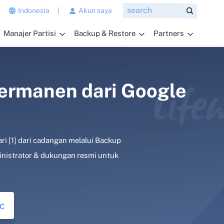
n
Indonesia
|
Akun saya
g
Manajer Partisi
Backup & Restore
Partners
i
n
g
i
n
Permanen dari Google
a
n
d
a
ri [1] dari cadangan melalui Backup
t
a
ministrator & dukungan resmi untuk
n
y
a
k
c
a