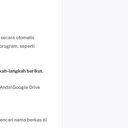
e
n
j
u
a
 secara otomatis
l
a
program, seperti
n
M
e
gkah-langkah berikut.
m
u
l
 Anda\Google Drive
a
i
c
h
encari nama berkas di
a
t