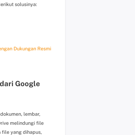
i
Berikut solusinya:
k
d
i
s
i
n
dengan Dukungan Resmi
i
B
a
n
dari Google
t
u
a
n
t
 dokumen, lembar,
e
rive melindungi file
k
file yang dihapus,
n