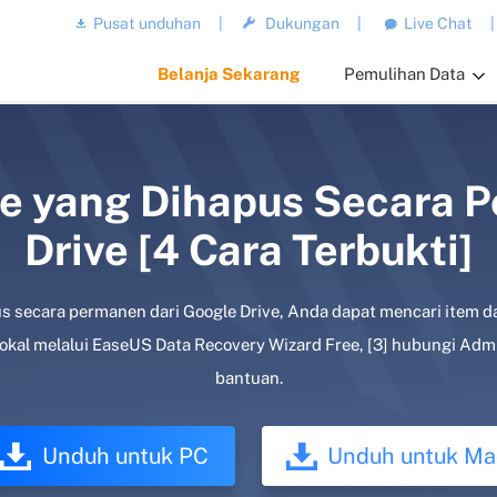
Pusat unduhan
|
Dukungan
|
Live Chat
|
Belanja Sekarang
Pemulihan Data
e yang Dihapus Secara 
Drive [4 Cara Terbukti]
 secara permanen dari Google Drive, Anda dapat mencari item da
a lokal melalui EaseUS Data Recovery Wizard Free, [3] hubungi Ad
bantuan.
Unduh untuk PC
Unduh untuk Ma