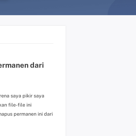
n
?
D
u
k
u
n
g
ermanen dari
a
n
t
e
ena saya pikir saya
k
n
 file-file ini
i
hapus permanen ini dari
s
K
l