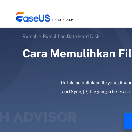
Rumah
>
Pemulihan Data Hard Disk
Cara Memulihkan Fil
EaseUS
Untuk memulihkan file yang dihapus
and Sync, [2] file yang ada secar