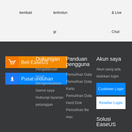
kembali
terlindun
& Live
gi
Chat
Dukungan
Panduan
Akun saya
Beli EaseUS
pengguna
Pengetahuan
Akun yang ada,
Pemulihan Data
dasar
silahkan login
Pusat unduhan
Pemulihan Data
Mengembalikan
Kartu
Customer Login
lisensi saya
Pemulihan Data
Hubungi layanan
Hard Disk
Reseller Login
pelanggan
Pemulihan file
mac
Solusi
EaseUS