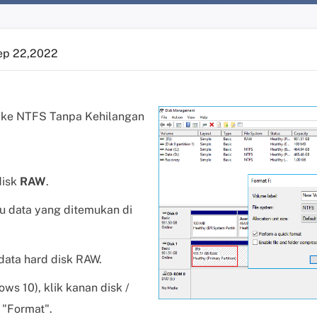
ep 22,2022
 ke NTFS Tanpa Kehilangan
disk
RAW
.
u data yang ditemukan di
data hard disk RAW.
ws 10), klik kanan disk /
h "Format".