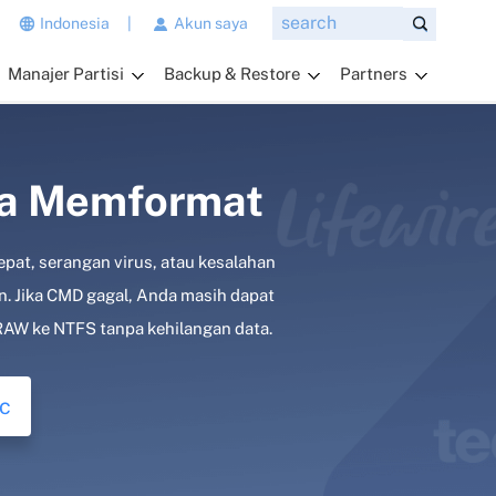
n
Indonesia
|
Akun saya
g
Manajer Partisi
Backup & Restore
Partners
i
n
g
i
n
pa Memformat
a
n
pat, serangan virus, atau kesalahan
d
a
. Jika CMD gagal, Anda masih dapat
t
RAW ke NTFS tanpa kehilangan data.
a
n
y
c
a
k
a