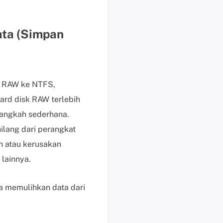
b
a
y
ata (Simpan
a
r
P
e
si RAW ke NTFS,
r
m
rd disk RAW terlebih
i
angkah sederhana.
n
lang dari perangkat
t
n atau kerusakan
a
a
 lainnya.
n
P
ra memulihkan data dari
r
a
P