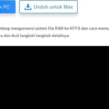
k PC
Unduh untuk Mac
 tentang mengonversi sistem file RAW ke NTFS dan cara memul
 dan ikuti langkah-langkah detailnya.