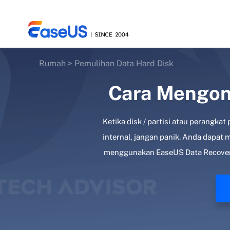
Rumah
>
Pemulihan Data Hard Disk
Cara Mengon
EaseUS
Ketika disk / partisi atau perangk
internal, jangan panik. Anda dapa
menggunakan EaseUS Data Recovery 