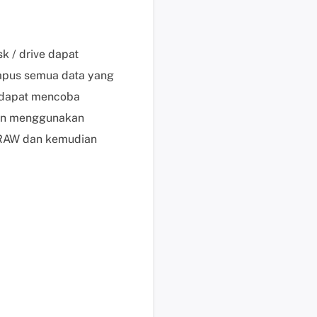
i
s
u
k / drive dapat
n
apus semua data yang
t
a dapat mencoba
u
k
kan menggunakan
p
k RAW dan kemudian
e
n
g
g
u
n
a
b
e
r