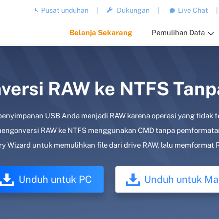
Pusat unduhan
|
Dukungan
|
Live Chat
|
Belanja Sekarang
Pemulihan Data
versi RAW ke NTFS Tan
at penyimpanan USB Anda menjadi RAW karena operasi yang tidak te
t mengonversi RAW ke NTFS menggunakan CMD tanpa pemformatan
Wizard untuk memulihkan file dari drive RAW, lalu memformat 
Unduh untuk PC
Unduh untuk Ma