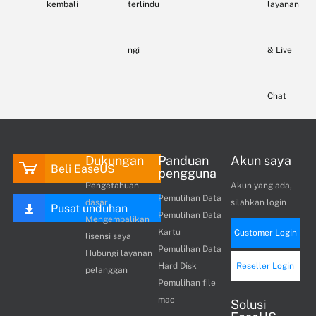
kembali
terlindu
layanan
ngi
& Live
Chat
Dukungan
Panduan
Akun saya
Beli EaseUS
pengguna
Pengetahuan
Akun yang ada,
Pemulihan Data
dasar
silahkan login
Pusat unduhan
Pemulihan Data
Mengembalikan
Kartu
Customer Login
lisensi saya
Pemulihan Data
Hubungi layanan
Hard Disk
Reseller Login
pelanggan
Pemulihan file
mac
Solusi