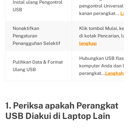
Instal ulang Pengontrol
pengontrol Universal Se
USB
kanan perangkat...
Lan
Nonaktifkan
Klik tombol Mulai, keti
Pengaturan
di kotak Pencarian, lalu 
Penangguhan Selektif
lengkap
Hubungkan USB flash d
Pulihkan Data & Format
komputer Anda dan lu
Ulang USB
perangkat...
Langkah l
1. Periksa apakah Perangkat
USB Diakui di Laptop Lain