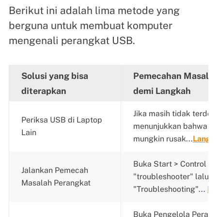
Berikut ini adalah lima metode yang
berguna untuk membuat komputer
mengenali perangkat USB.
Solusi yang bisa
Pemecahan Masalah
diterapkan
demi Langkah
Jika masih tidak terdete
Periksa USB di Laptop
menunjukkan bahwa p
Lain
mungkin rusak...
Langk
Buka Start > Control Pa
Jalankan Pemecah
"troubleshooter" lalu kl
Masalah Perangkat
"Troubleshooting"...
La
Buka Pengelola Perang