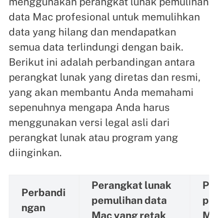
menggunakan perangkat lunak pemulihan
data Mac profesional untuk memulihkan
data yang hilang dan mendapatkan
semua data terlindungi dengan baik.
Berikut ini adalah perbandingan antara
perangkat lunak yang diretas dan resmi,
yang akan membantu Anda memahami
sepenuhnya mengapa Anda harus
menggunakan versi legal asli dari
perangkat lunak atau program yang
diinginkan.
Perangkat lunak
Pe
Perbandi
pemulihan data
pe
ngan
Mac yang retak
Ma