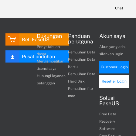
Chat
Dukungan
Panduan
Akun saya
Beli EaseUS
pengguna
Pengetahuan
Akun yang ada,
Pemulihan Data
dasar
silahkan login
Pusat unduhan
Pemulihan Data
Mengembalikan
Kartu
Customer Login
lisensi saya
Pemulihan Data
Hubungi layanan
Hard Disk
Reseller Login
pelanggan
Pemulihan file
mac
Solusi
EaseUS
Free Data
Recovery
Software
Free Backup