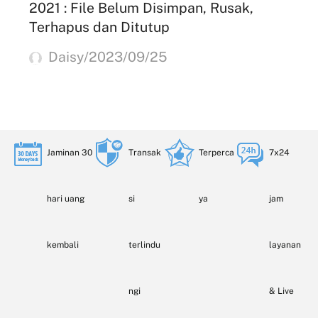
2021 : File Belum Disimpan, Rusak,
Terhapus dan Ditutup
Daisy/2023/09/25
Jaminan 30
Transak
Terperca
7x24
hari uang
si
ya
jam
kembali
terlindu
layanan
ngi
& Live