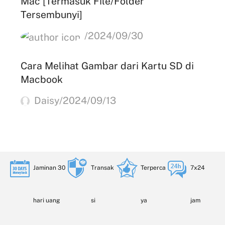
Mac [Termasuk File/Folder
Tersembunyi]
/2024/09/30
Cara Melihat Gambar dari Kartu SD di
Macbook
Daisy/2024/09/13
Jaminan 30
Transak
Terperca
7x24
hari uang
si
ya
jam