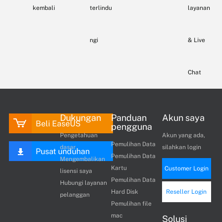
kembali
terlindu
layanan
ngi
& Live
Chat
Dukungan
Panduan
Akun saya
Beli EaseUS
pengguna
Pengetahuan
Akun yang ada,
Pemulihan Data
dasar
silahkan login
Pusat unduhan
Pemulihan Data
Mengembalikan
Kartu
Customer Login
lisensi saya
Pemulihan Data
Hubungi layanan
Hard Disk
Reseller Login
pelanggan
Pemulihan file
mac
Solusi