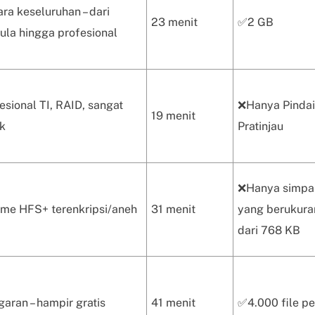
ra keseluruhan – dari
23 menit
✅2 GB
la hingga profesional
esional TI, RAID, sangat
❌Hanya Pindai
19 menit
k
Pratinjau
❌Hanya simpan
me HFS+ terenkripsi/aneh
31 menit
yang berukura
dari 768 KB
aran – hampir gratis
41 menit
✅4.000 file pe