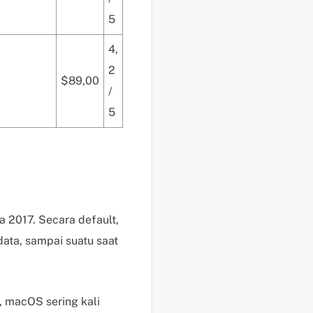
b
5
a
y
4,
a
2
r
$89,00
P
/
e
5
r
m
i
n
t
a
a 2017. Secara default,
a
n
ata, sampai suatu saat
P
r
a
, macOS sering kali
P