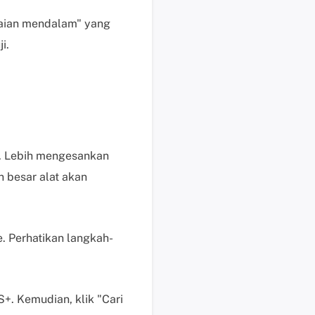
i
n
aian mendalam" yang
t
i.
a
a
n
d
a
n
a. Lebih mengesankan
p
e
an besar alat akan
r
t
a
le. Perhatikan langkah-
n
y
a
a
+. Kemudian, klik "Cari
n