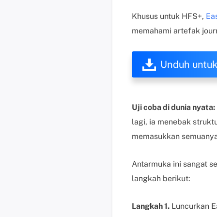
Khusus untuk HFS+,
Ea
memahami artefak journa
Unduh untu
Uji coba di dunia nyata:
lagi, ia menebak struktu
memasukkan semuanya k
Antarmuka ini sangat sed
langkah berikut:
Langkah 1.
Luncurkan Ea