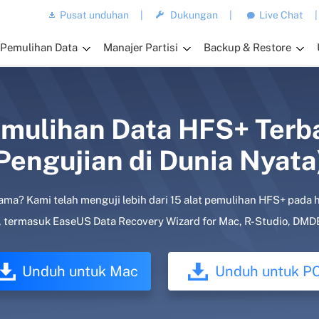
Pusat unduhan
|
Dukungan
|
Live Chat
|
Pemulihan Data
Manajer Partisi
Backup & Restore
mulihan Data HFS+ Terb
Pengujian di Dunia Nyata
 lama? Kami telah menguji lebih dari 15 alat pemulihan HFS+ pada h
, termasuk EaseUS Data Recovery Wizard for Mac, R-Studio, DMDE, d
Unduh untuk Mac
Unduh untuk P