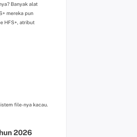
ya? Banyak alat
e
n
S+ mereka pun
j
e HFS+, atribut
u
a
l
a
n
M
e
m
u
l
a
istem file-nya kacau.
i
c
h
a
ahun 2026
t