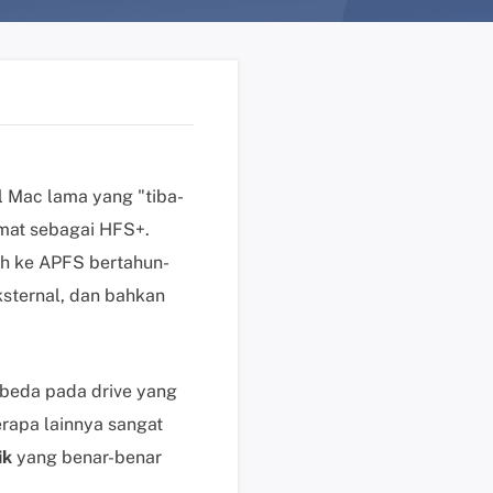
n
?
D
u
k
u
n
l Mac lama yang "tiba-
g
ormat sebagai HFS+.
a
ih ke APFS bertahun-
n
ksternal, dan bahkan
t
e
k
n
beda pada drive yang
i
rapa lainnya sangat
s
K
ik
yang benar-benar
l