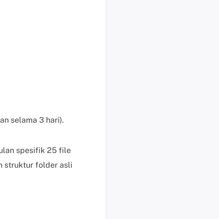
s
e
k
a
r
a
n
g
H
a
n selama 3 hari).
r
g
an spesifik 25 file
a
,
struktur folder asli
p
e
r
m