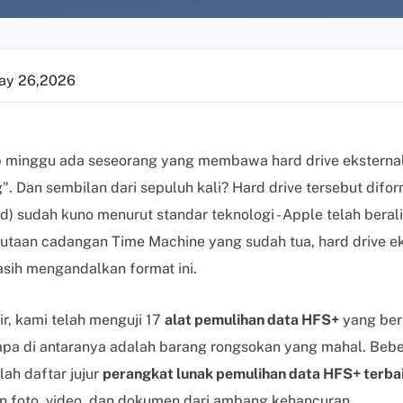
ay 26,2026
iap minggu ada seseorang yang membawa hard drive eksterna
g". Dan sembilan dari sepuluh kali? Hard drive tersebut dif
 sudah kuno menurut standar teknologi - Apple telah beral
i jutaan cadangan Time Machine yang sudah tua, hard drive e
sih mengandalkan format ini.
r, kami telah menguji 17
alat pemulihan data HFS+
yang ber
apa di antaranya adalah barang rongsokan yang mahal. Bebe
lah daftar jujur
perangkat lunak pemulihan data HFS+ terba
n foto, video, dan dokumen dari ambang kehancuran.