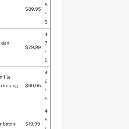
8
i
$89,95
s
/
u
5
n
t
4,
u
 dan
7
$79,99
k
/
p
5
e
n
4,
g
 file
6
g
n kurang
$69,95
u
/
n
5
a
b
4,
e
5
r
r batch
$19,99
/