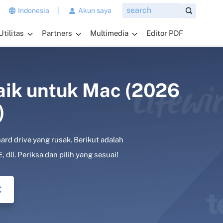
n
Indonesia
|
Akun saya
g
Utilitas
Partners
Multimedia
Editor PDF
i
n
g
i
n
aik untuk Mac (2026
a
)
n
d
a
ard drive yang rusak. Berikut adalah
t
a
ll. Periksa dan pilih yang sesuai!
n
y
C
a
k
a