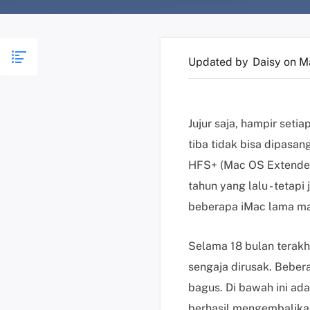
Updated by
Daisy
on M
Jujur saja, hampir set
tiba tidak bisa dipasan
HFS+ (Mac OS Extended)
tahun yang lalu - tetap
beberapa iMac lama ma
Selama 18 bulan terakhi
sengaja dirusak. Beber
bagus. Di bawah ini ada
berhasil mengembalika