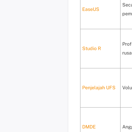
Seca
EaseUS
pemu
Prof
Studio R
rusa
Penjelajah UFS
Volu
DMDE
Angg