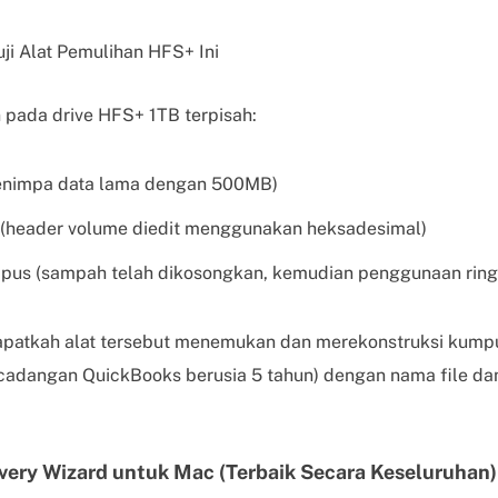
i Alat Pemulihan HFS+ Ini
n pada drive HFS+ 1TB terpisah:
menimpa data lama dengan 500MB)
 (header volume diedit menggunakan heksadesimal)
hapus (sampah telah dikosongkan, kemudian penggunaan ringa
patkah alat tersebut menemukan dan merekonstruksi kumpul
cadangan QuickBooks berusia 5 tahun) dengan nama file dan 
very Wizard untuk Mac (Terbaik Secara Keseluruhan)