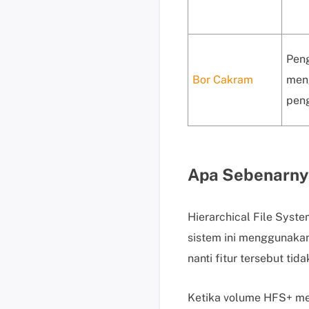
Pen
Bor Cakram
men
peng
Apa Sebenarny
Hierarchical File Syste
sistem ini menggunakan
nanti fitur tersebut tida
Ketika volume HFS+ men