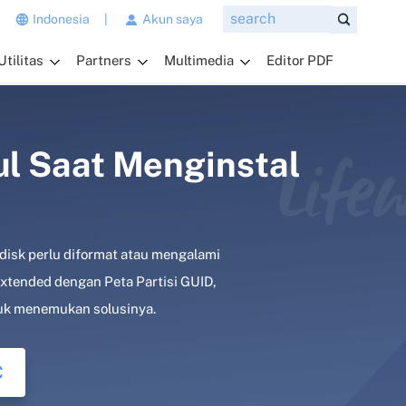
n
Indonesia
|
Akun saya
g
Utilitas
Partners
Multimedia
Editor PDF
i
n
g
i
n
l Saat Menginstal
a
n
d
a
 disk perlu diformat atau mengalami
t
a
tended dengan Peta Partisi GUID,
n
ntuk menemukan solusinya.
y
a
k
C
a