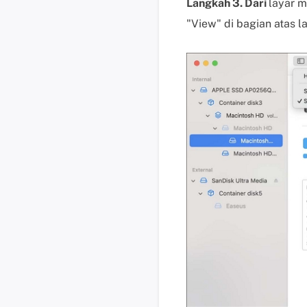
Langkah 3. Dari
layar m
"View" di bagian atas l