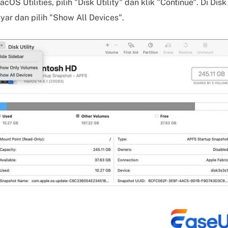
acOS Utilities, pilih "Disk Utility" dan klik "Continue". Di Dis
ayar dan pilih "Show All Devices".