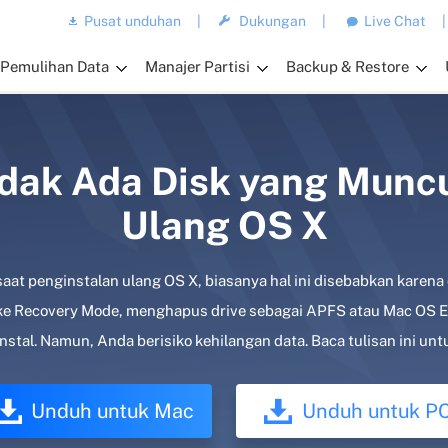
Pusat unduhan
|
Dukungan
|
Live Chat
|
Pemulihan Data
Manajer Partisi
Backup & Restore
idak Ada Disk yang Muncu
Ulang OS X
saat penginstalan ulang OS X, biasanya hal ini disebabkan karena
ke Recovery Mode, menghapus drive sebagai APFS atau Mac OS Ex
nstal. Namun, Anda berisiko kehilangan data. Baca tulisan ini u
Unduh untuk Mac
Unduh untuk P