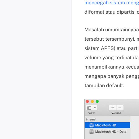
mencegah sistem menge
diformat atau diparti
Masalah umum
lainnya
a
tersebut tersembunyi
. 
sistem APFS) atau part
volume yang terlihat da
menampilkannya kecuali
mengapa banyak penggun
tampilan default.