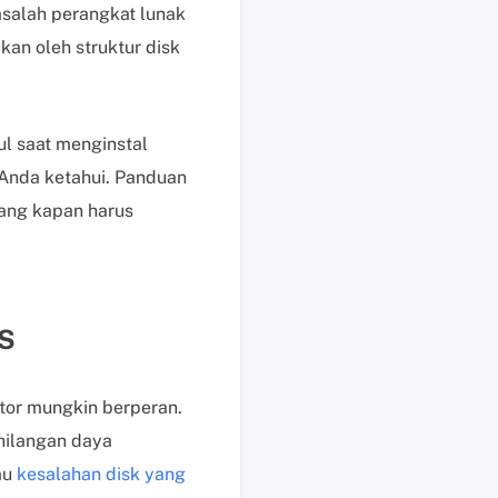
asalah perangkat lunak
i
k
kan oleh struktur disk
d
i
s
ul saat menginstal
i
n
Anda ketahui. Panduan
i
ang kapan harus
B
a
n
t
OS
u
a
n
ktor mungkin berperan.
t
ehilangan daya
e
k
au
kesalahan disk yang
n