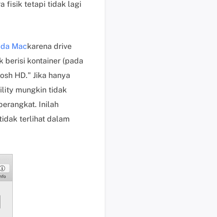
 fisik tetapi tidak lagi
i
s
u
n
pada Mac
karena drive
t
 berisi kontainer (pada
u
osh HD." Jika hanya
k
ility mungkin tidak
p
e
erangkat. Inilah
n
dak terlihat dalam
g
g
u
n
a
b
e
r