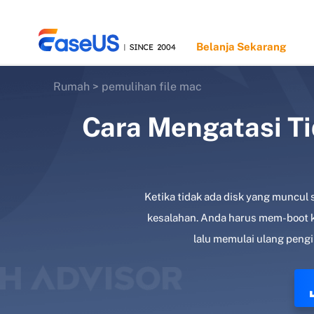
Belanja Sekarang
Rumah
>
pemulihan file mac
Cara Mengatasi T
EaseUS
Ketika tidak ada disk yang muncul 
kesalahan. Anda harus mem-boot 
lalu memulai ulang pengi