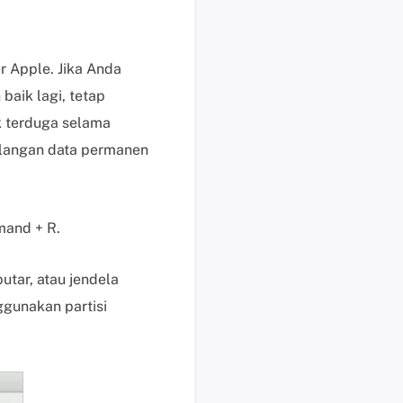
e
n
j
r Apple. Jika Anda
u
aik lagi, tetap
a
l
k terduga selama
a
ilangan data permanen
n
M
e
mand + R.
m
u
l
utar, atau jendela
a
ggunakan partisi
i
c
h
a
t