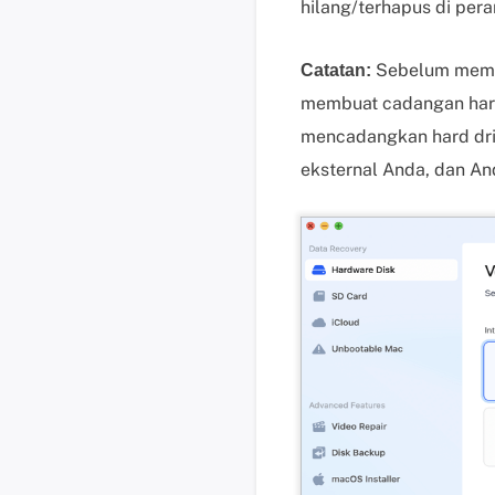
hilang/terhapus di per
Sebelum memuli
Catatan:
membuat cadangan hard 
mencadangkan hard driv
eksternal Anda, dan A