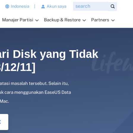
n
Indonesia
|
Akun saya
g
Manajer Partisi
Backup & Restore
Partners
i
n
g
i
n
i Disk yang Tidak
a
n
/12/11]
d
a
tasi masalah tersebut. Selain itu,
t
a
njuk cara menggunakan EaseUS Data
n
 Mac.
y
a
k
C
a