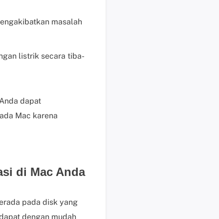
b
a
n mengakibatkan masalah
y
a
r
an listrik secara tiba-
P
e
r
m
. Anda dapat
i
 pada Mac karena
n
t
a
a
n
asi di Mac Anda
P
r
berada pada disk yang
a
P
an dapat dengan mudah