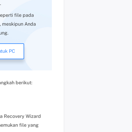
.
s
e
seperti file pada
k
c, meskipun Anda
a
ung.
r
a
n
ntuk PC
g
H
a
r
angkah berikut:
g
a
,
p
e
ta Recovery Wizard
r
menemukan file yang
m