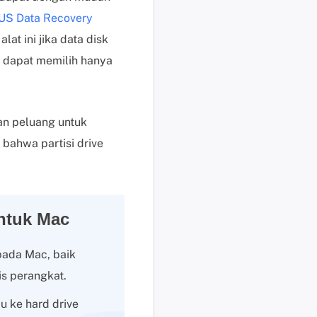
e
US Data Recovery
n
at ini jika data disk
j
a dapat memilih hanya
u
a
l
a
an peluang untuk
n
bahwa partisi drive
M
e
m
u
l
ntuk Mac
a
i
 pada Mac, baik
c
s perangkat.
h
a
u ke hard drive
t