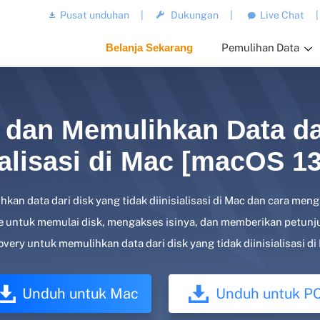
Pusat unduhan
|
Dukungan
|
Live Chat
|
Belanja Sekarang
Pemulihan Data
 dan Memulihkan Data dar
ialisasi di Mac [macOS 13
kan data dari disk yang tidak diinisialisasi di Mac dan cara menga
de untuk memulai disk, mengakses isinya, dan memberikan petu
very untuk memulihkan data dari disk yang tidak diinisialisasi di
Unduh untuk Mac
Unduh untuk P