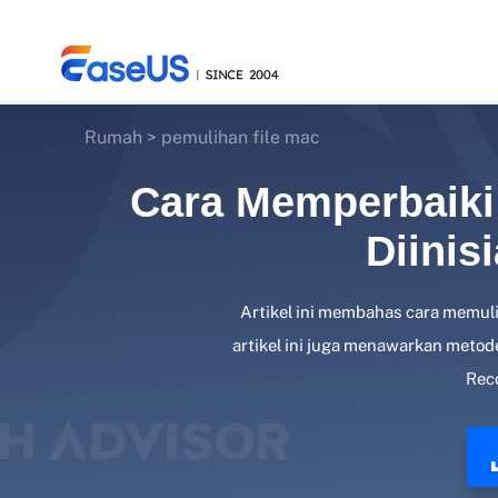
Rumah
>
pemulihan file mac
Cara Memperbaiki
EaseUS
Diinis
Artikel ini membahas cara memulih
artikel ini juga menawarkan meto
Reco