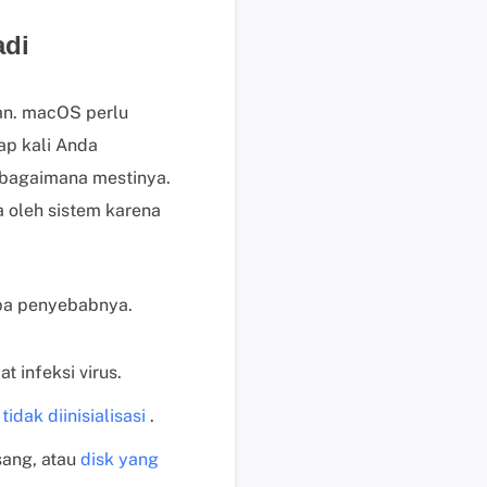
i
adi
s
u
n
aan. macOS perlu
t
ap kali Anda
u
ebagaimana mestinya.
k
p
a oleh sistem karena
e
n
g
apa penyebabnya.
g
u
n
t infeksi virus.
a
b
tidak diinisialisasi
.
e
sang, atau
disk yang
r