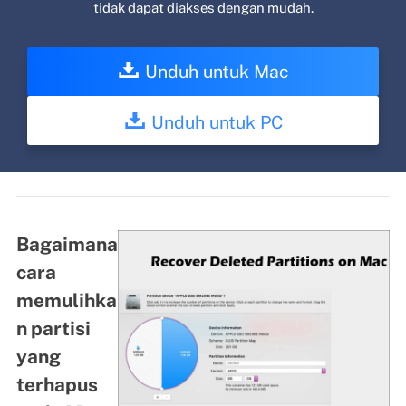
tidak dapat diakses dengan mudah.
Unduh untuk Mac
Unduh untuk PC
Bagaimana
cara
memulihka
n partisi
yang
terhapus