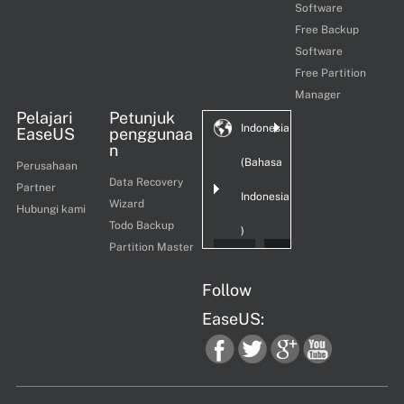
Software
Free Backup
Software
Free Partition
Manager
Pelajari
Petunjuk
Indonesia
EaseUS
penggunaa
n
(Bahasa
Perusahaan
Data Recovery
Partner
Indonesia
Wizard
Hubungi kami
Todo Backup
)
Partition Master
Follow
EaseUS:
fac
twi
goo
you