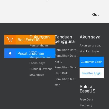
Chat
Dukungan
Panduan
Akun saya
Beli EaseUS
pengguna
Pengetahuan
Akun yang ada,
Pemulihan Data
dasar
silahkan login
Pusat unduhan
Pemulihan Data
Mengembalikan
Kartu
Customer Login
lisensi saya
Pemulihan Data
Hubungi layanan
Hard Disk
Reseller Login
pelanggan
Pemulihan file
mac
Solusi
EaseUS
Free Data
Recovery