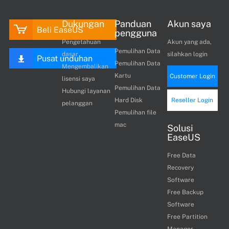
Dukungan
Panduan
Akun saya
Beli EaseUS
pengguna
Pengetahuan
Akun yang ada,
Pemulihan Data
dasar
silahkan login
Pusat unduhan
Pemulihan Data
Mengembalikan
Kartu
Customer Login
lisensi saya
Pemulihan Data
Hubungi layanan
Hard Disk
Reseller Login
pelanggan
Pemulihan file
mac
Solusi
EaseUS
Free Data
Recovery
Software
Free Backup
Software
Free Partition
Manager