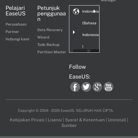
Pelajari
Petunjuk
Indonesia
EaseUS
penggunaa
n
(Bahasa
Perusahaan
Data Recovery
Partner
Indonesia
Wizard
Hubungi kami
Todo Backup
)
Partition Master
Follow
EaseUS:
fac
twi
goo
you
Copyright ©
2004 - 2026
EaseUS. SELURUH HAK CIPTA.
Kebijakan Privasi
|
Lisensi
|
Syarat & Ketentuan
|
Uninstall
|
Sumber
ebo
tter
gle
tub