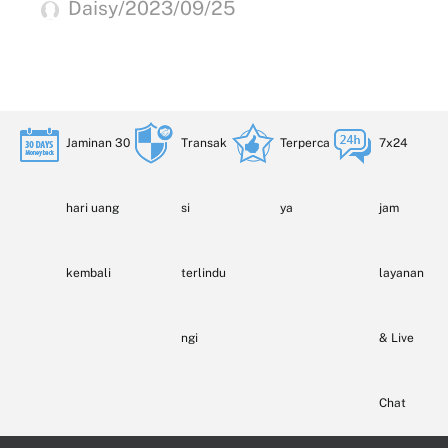
Daisy/2023/09/25
Jaminan 30
Transak
Terperca
7x24
hari uang
si
ya
jam
kembali
terlindu
layanan
ngi
& Live
Chat