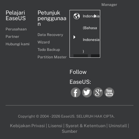
Manager
Pelajari
Petunjuk
Indonesia
EaseUS
penggunaa
n
(Bahasa
Perusahaan
Data Recovery
Partner
Indonesia
Wizard
Hubungi kami
Todo Backup
)
Partition Master
Follow
EaseUS:
fac
twi
goo
you
Copyright ©
2004 - 2026
EaseUS. SELURUH HAK CIPTA.
Kebijakan Privasi
|
Lisensi
|
Syarat & Ketentuan
|
Uninstall
|
Sumber