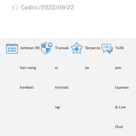
Cedric/2022/09/22
Jaminan 30
Transak
Terperca
7x24
hari uang
si
ya
jam
kembali
terlindu
layanan
ngi
& Live
Chat