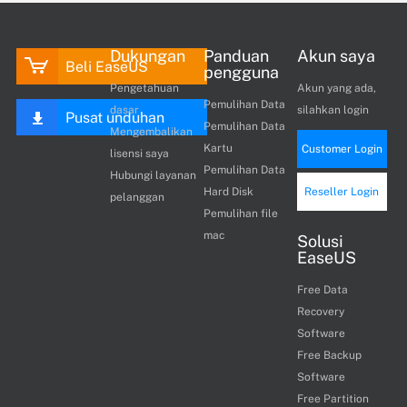
Dukungan
Panduan
Akun saya
Beli EaseUS
pengguna
Pengetahuan
Akun yang ada,
Pemulihan Data
dasar
silahkan login
Pusat unduhan
Pemulihan Data
Mengembalikan
Kartu
Customer Login
lisensi saya
Pemulihan Data
Hubungi layanan
Hard Disk
Reseller Login
pelanggan
Pemulihan file
mac
Solusi
EaseUS
Free Data
Recovery
Software
Free Backup
Software
Free Partition