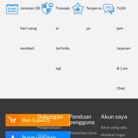
Jaminan 30
Transak
Terperca
7x24
hari uang
si
ya
jam
kembali
terlindu
layanan
ngi
& Live
Chat
Dukungan
Panduan
Akun saya
Beli EaseUS
pengguna
Pengetahuan
Akun yang ada,
Pemulihan Data
dasar
silahkan login
Pusat unduhan