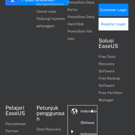
Pemulihan Data
Mengembalikan
Kartu
Customer Login
lisensi saya
Pemulihan Data
Hubungi layanan
Hard Disk
Reseller Login
pelanggan
Pemulihan file
mac
Solusi
EaseUS
Free Data
Recovery
Software
Free Backup
Software
Free Partition
Manager
Pelajari
Petunjuk
Indonesia
EaseUS
penggunaa
n
(Bahasa
Perusahaan
Data Recovery
Partner
Indonesia