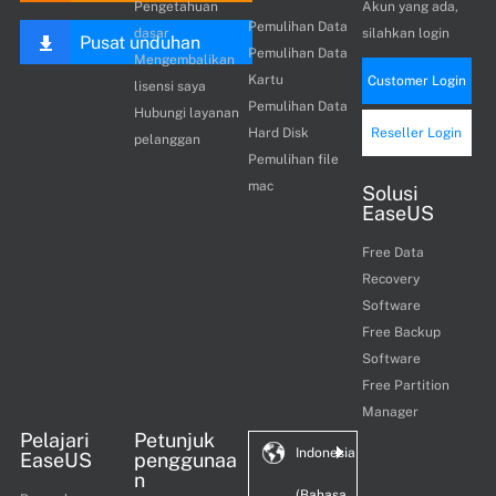
Pengetahuan
Akun yang ada,
Pemulihan Data
dasar
silahkan login
Pusat unduhan
Pemulihan Data
Mengembalikan
Kartu
Customer Login
lisensi saya
Pemulihan Data
Hubungi layanan
Hard Disk
Reseller Login
pelanggan
Pemulihan file
mac
Solusi
EaseUS
Free Data
Recovery
Software
Free Backup
Software
Free Partition
Manager
Pelajari
Petunjuk
Indonesia
EaseUS
penggunaa
n
(Bahasa