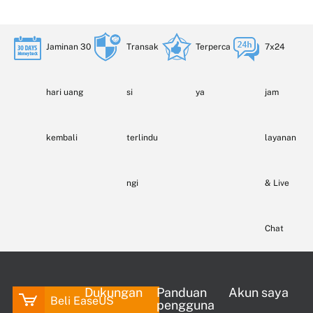
Jaminan 30
Transak
Terperca
7x24
hari uang
si
ya
jam
kembali
terlindu
layanan
ngi
& Live
Chat
Dukungan
Panduan
Akun saya
Beli EaseUS
pengguna