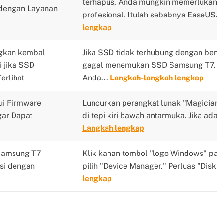
terhapus, Anda mungkin memerluka
 dengan Layanan
profesional. Itulah sebabnya EaseUS.
lengkap
gkan kembali
Jika SSD tidak terhubung dengan ben
i jika SSD
gagal menemukan SSD Samsung T7. O
erlihat
Anda...
Langkah-langkah lengkap
ui Firmware
Luncurkan perangkat lunak "Magician
ar Dapat
di tepi kiri bawah antarmuka. Jika ad
Langkah lengkap
Samsung T7
Klik kanan tombol "logo Windows" pa
si dengan
pilih "Device Manager." Perluas "Disk
lengkap