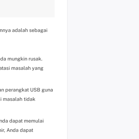
i
k
d
i
nnya adalah sebagai
s
i
n
i
da mungkin rusak.
B
atasi masalah yang
a
n
t
an perangkat USB guna
u
 masalah tidak
a
n
t
 Anda dapat memulai
e
ir, Anda dapat
k
n