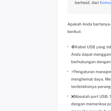
berhasil. dari
Komun
Apakah Anda bertanya-
berikut:
🚫Kabel USB yang ti
Anda dapat menggant
berhubungan dengan 
⚡Pengaturan manaje
menghemat daya. Men
terdeteksinya perang
❌Masalah port USB: S
dengan memeriksa por