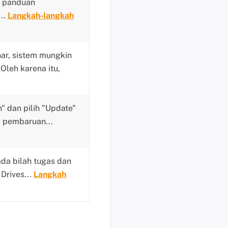
n panduan
b
a
..
Langkah-langkah
y
a
r
ar, sistem mungkin
P
leh karena itu,
e
r
m
" dan pilih "Update"
i
a pembaruan...
n
t
a
da bilah tugas dan
a
n
 Drives...
Langkah
P
r
a
P