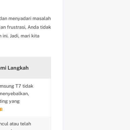
i
s
dan menyadari masalah
u
n frustrasi, Anda tidak
n
t
ni. Jadi, mari kita
u
k
p
e
mi Langkah
n
g
g
msung T7 tidak
u
 menyebalkan,
n
ting yang
a
ap
b
e
cul atau telah
r