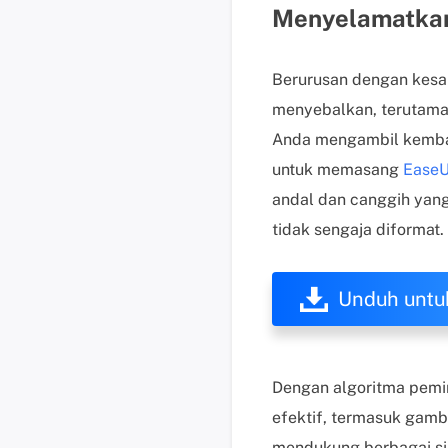
Menyelamatkan
Berurusan dengan kesa
menyebalkan, terutama 
Anda mengambil kembal
untuk memasang
EaseU
andal dan canggih yan
tidak sengaja diformat.
Unduh untu
Dengan algoritma pemin
efektif, termasuk gamba
mendukung berbagai sis