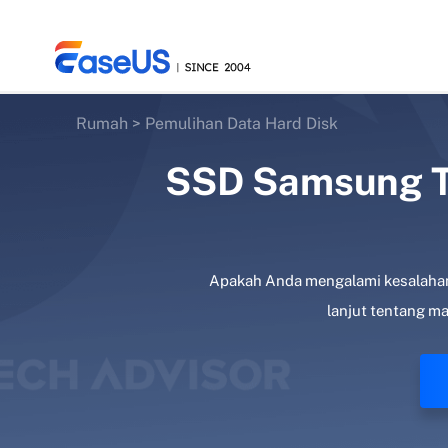
Rumah
>
Pemulihan Data Hard Disk
SSD Samsung T7
EaseUS
Apakah Anda mengalami kesalahan S
lanjut tentang ma