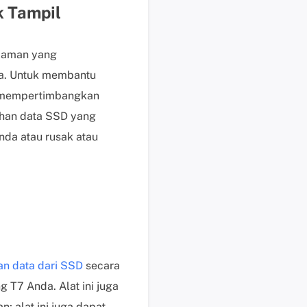
 Tampil
e
n
j
alaman yang
u
ya. Untuk membantu
a
l
t mempertimbangkan
a
ihan data SSD yang
n
da atau rusak atau
M
e
m
u
l
a
i
c
n data dari SSD
secara
h
g T7 Anda. Alat ini juga
a
t
 alat ini juga dapat