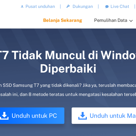
Pusat unduhan
|
Dukungan
|
Live Chat
|
Belanja Sekarang
Pemulihan Data
 Tidak Muncul di Window
Diperbaiki
SD Samsung T7 yang tidak dikenali? Jika ya, teruslah membaca a
salah ini, dan 8 metode teratas untuk mengatasi kesalahan terseb
Unduh untuk PC
Unduh untuk Ma