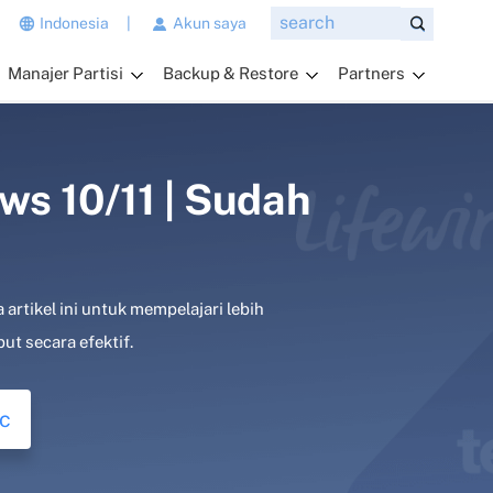
n
Indonesia
|
Akun saya
g
Manajer Partisi
Backup & Restore
Partners
i
n
g
i
n
s 10/11 | Sudah
a
n
d
a
rtikel ini untuk mempelajari lebih
t
a
ut secara efektif.
n
y
c
a
k
a