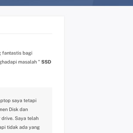
n
?
D
u
k
u
n
 fantastis bagi
g
ghadapi masalah "
SSD
a
n
t
e
k
top saya tetapi
n
i
men Disk dan
s
drive. Saya telah
K
pi tidak ada yang
l