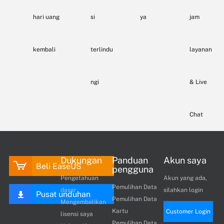
hari uang
si
ya
jam
kembali
terlindu
layanan
ngi
& Live
Chat
Dukungan
Panduan
Akun saya
Beli EaseUS
pengguna
Pengetahuan
Akun yang ada,
Pemulihan Data
dasar
silahkan login
Pusat unduhan
Pemulihan Data
Mengembalikan
Kartu
Customer Login
lisensi saya
Pemulihan Data