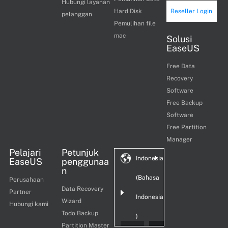
Hubungi layanan
Hard Disk
Reseller Login
pelanggan
Pemulihan file
mac
Solusi
EaseUS
Free Data
Recovery
Software
Free Backup
Software
Free Partition
Manager
Pelajari
Petunjuk
Indonesia
EaseUS
penggunaa
n
(Bahasa
Perusahaan
Data Recovery
Partner
Indonesia
Wizard
Hubungi kami
Todo Backup
)
Partition Master