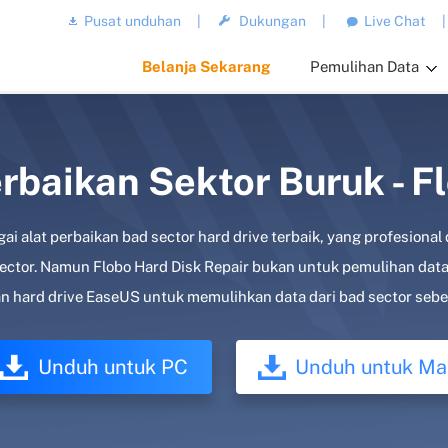
Pusat unduhan
|
Dukungan
|
Live Chat
|
Belanja Sekarang
Pemulihan Data
rbaikan Sektor Buruk - F
gai alat perbaikan bad sector hard drive terbaik, yang profesion
 sector. Namun Flobo Hard Disk Repair bukan untuk pemulihan da
n hard drive EaseUS untuk memulihkan data dari bad sector seb
Unduh untuk PC
Unduh untuk Ma