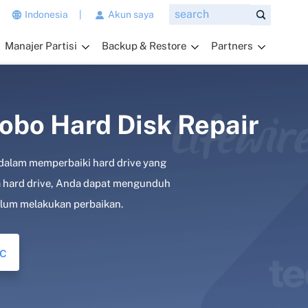
n
Indonesia
|
Akun saya
g
Manajer Partisi
Backup & Restore
Partners
i
n
g
i
n
lobo Hard Disk Repair
a
n
al dalam memperbaiki hard drive yang
d
a
ta hard drive, Anda dapat mengunduh
t
elum melakukan perbaikan.
a
n
y
c
a
k
a