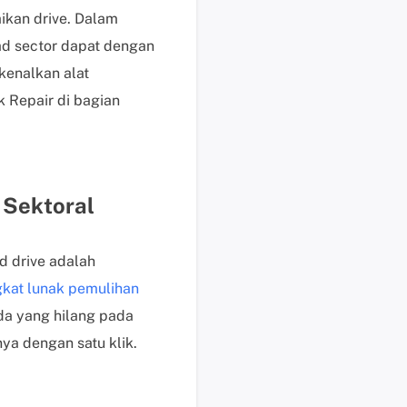
i
ikan drive. Dalam
k
ad sector dapat dengan
d
kenalkan alat
i
s
 Repair di bagian
i
n
i
B
 Sektoral
a
n
t
d drive adalah
u
kat lunak pemulihan
a
da yang hilang pada
n
t
a dengan satu klik.
e
k
n