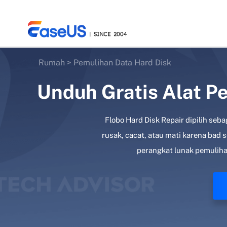
Rumah
>
Pemulihan Data Hard Disk
Unduh Gratis Alat Pe
EaseUS
Flobo Hard Disk Repair dipilih seba
rusak, cacat, atau mati karena bad
perangkat lunak pemuliha