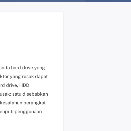
n
?
D
u
k
u
n
g
a
pada hard drive yang
n
ektor yang rusak dapat
t
ard drive, HDD
e
k
 rusak: satu disebabkan
n
h kesalahan perangkat
i
eliputi penggunaan
s
K
l