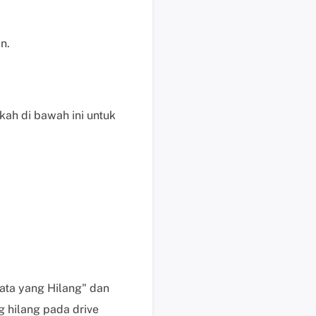
i
s
n.
u
n
t
u
kah di bawah ini untuk
k
p
e
n
g
g
u
n
a
b
e
Data yang Hilang" dan
r
 hilang pada drive