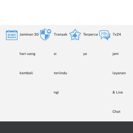
Jaminan 30
Transak
Terperca
7x24
hari uang
si
ya
jam
kembali
terlindu
layanan
ngi
& Live
Chat