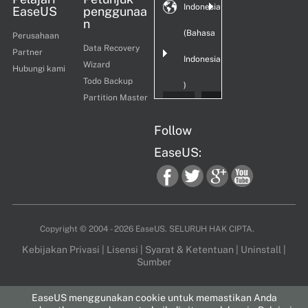
Indonesia
EaseUS
penggunaa
n
(Bahasa
Perusahaan
Data Recovery
Partner
Indonesia
Wizard
Hubungi kami
Todo Backup
)
Partition Master
Follow
EaseUS:
fac
twi
goo
you
Copyright ©
2004 - 2026
EaseUS. SELURUH HAK CIPTA.
Kebijakan Privasi
|
Lisensi
|
Syarat & Ketentuan
|
Uninstall
|
Sumber
ebo
tter
gle
tub
EaseUS menggunakan cookie untuk memastikan Anda