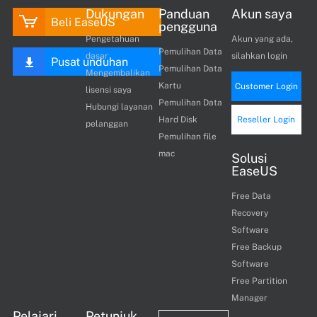
Dukungan
Panduan
Akun saya
Beli EaseUS
pengguna
Pengetahuan
Akun yang ada,
Pemulihan Data
dasar
silahkan login
Pusat unduhan
Pemulihan Data
Mengembalikan
Kartu
Customer Login
lisensi saya
Pemulihan Data
Hubungi layanan
Hard Disk
Reseller Login
pelanggan
Pemulihan file
mac
Solusi
EaseUS
Free Data
Recovery
Software
Free Backup
Software
Free Partition
Manager
Pelajari
Petunjuk