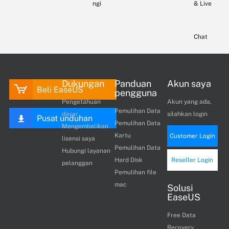
ngi
& Live
Chat
Dukungan
Panduan
Akun saya
Beli EaseUS
pengguna
Pengetahuan
Akun yang ada,
Pemulihan Data
dasar
silahkan login
Pusat unduhan
Pemulihan Data
Mengembalikan
Kartu
Customer Login
lisensi saya
Pemulihan Data
Hubungi layanan
Hard Disk
Reseller Login
pelanggan
Pemulihan file
mac
Solusi
EaseUS
Free Data
Recovery