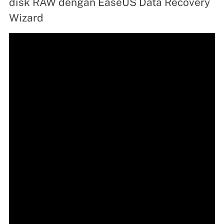
disk RAW dengan EaseUS Data Recovery
Wizard