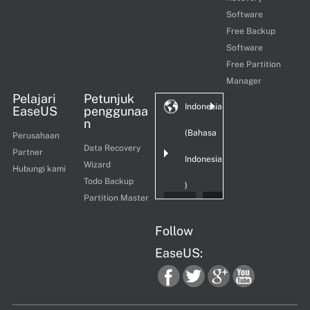
Software
Free Backup
Software
Free Partition
Manager
Pelajari
Petunjuk
Indonesia
EaseUS
penggunaa
n
(Bahasa
Perusahaan
Data Recovery
Partner
Indonesia
Wizard
Hubungi kami
Todo Backup
)
Partition Master
Follow
EaseUS:
fac
twi
goo
you