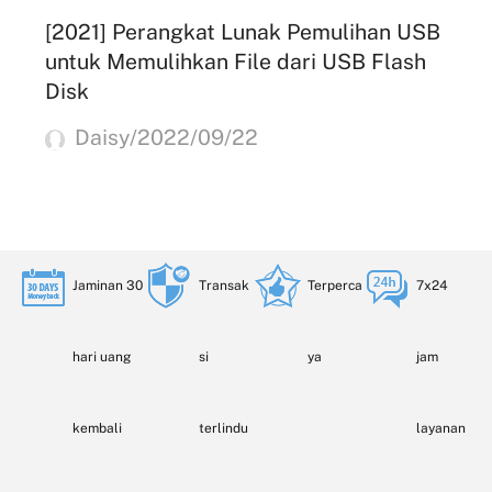
[2021] Perangkat Lunak Pemulihan USB
untuk Memulihkan File dari USB Flash
Disk
Daisy/2022/09/22
Jaminan 30
Transak
Terperca
7x24
hari uang
si
ya
jam
kembali
terlindu
layanan