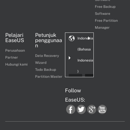
Free Backup
Software
Free Partition
Manager
Pelajari
Petunjuk
Indonesia
EaseUS
penggunaa
n
(Bahasa
Perusahaan
Data Recovery
Partner
Indonesia
Wizard
Hubungi kami
Todo Backup
)
Partition Master
Follow
EaseUS:
fac
twi
goo
you