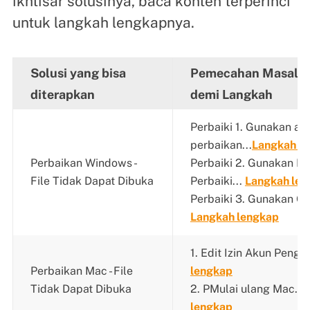
ikhtisar solusinya, baca konten terperinci
untuk langkah lengkapnya.
Solusi yang bisa
Pemecahan Masalah
diterapkan
demi Langkah
Perbaiki 1. Gunakan ala
perbaikan...
Langkah l
Perbaikan Windows -
Perbaiki 2. Gunakan B
File Tidak Dapat Dibuka
Perbaiki...
Langkah len
Perbaiki 3. Gunakan Go
Langkah lengkap
1. Edit Izin Akun Pengg
Perbaikan Mac - File
lengkap
Tidak Dapat Dibuka
2. PMulai ulang Mac...
lengkap