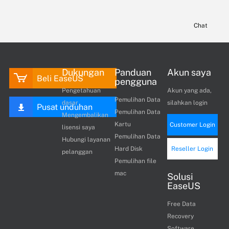
Chat
Dukungan
Panduan
Akun saya
Beli EaseUS
pengguna
Pengetahuan
Akun yang ada,
Pemulihan Data
dasar
silahkan login
Pusat unduhan
Pemulihan Data
Mengembalikan
Kartu
Customer Login
lisensi saya
Pemulihan Data
Hubungi layanan
Hard Disk
Reseller Login
pelanggan
Pemulihan file
mac
Solusi
EaseUS
Free Data
Recovery
Software