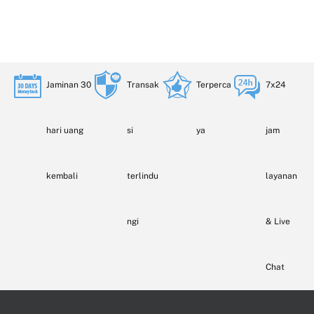
Jaminan 30
Transak
Terperca
7x24
hari uang
si
ya
jam
kembali
terlindu
layanan
ngi
& Live
Chat