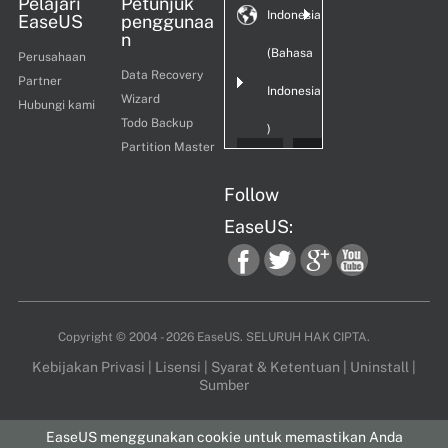
Pelajari
Petunjuk
Indonesia
EaseUS
penggunaa
n
(Bahasa
Perusahaan
Data Recovery
Partner
Indonesia
Wizard
Hubungi kami
Todo Backup
)
Partition Master
Follow
EaseUS:
fac
twi
goo
you
Copyright ©
2004 - 2026
EaseUS. SELURUH HAK CIPTA.
Kebijakan Privasi
|
Lisensi
|
Syarat & Ketentuan
|
Uninstall
|
Sumber
ebo
tter
gle
tub
EaseUS menggunakan cookie untuk memastikan Anda