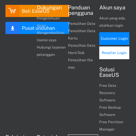
Dukungan
Panduan
Akun saya
Beli EaseUS
pengguna
Pengetahuan
Akun yang ada,
Pemulihan Data
dasar
silahkan login
Pusat unduhan
Pemulihan Data
Mengembalikan
Kartu
Customer Login
lisensi saya
Pemulihan Data
Hubungi layanan
Hard Disk
Reseller Login
pelanggan
Pemulihan file
mac
Solusi
EaseUS
Free Data
Recovery
Software
Free Backup
Software
Free Partition
Manager