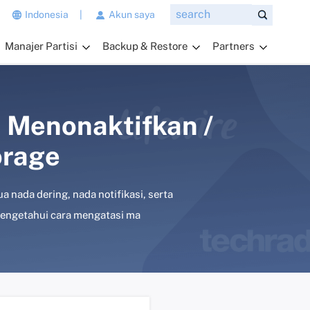
n
Indonesia
|
Akun saya
g
Manajer Partisi
Backup & Restore
Partners
i
n
g
i
n
 Menonaktifkan /
a
orage
n
d
a
 nada dering, nada notifikasi, serta
t
a
 mengetahui cara mengatasi ma
n
y
a
k
a