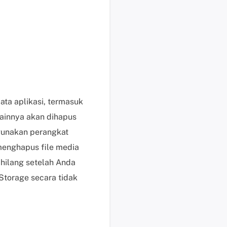
s
e
k
a
r
a
n
g
ata aplikasi, termasuk
H
lainnya akan dihapus
a
gunakan perangkat
r
g
menghapus file media
a
a hilang setelah Anda
,
Storage secara tidak
p
e
r
m