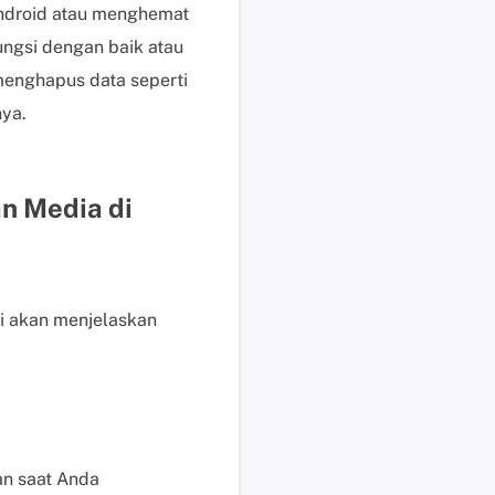
b
Android atau menghemat
a
ungsi dengan baik atau
y
menghapus data seperti
a
r
nya.
P
e
r
n Media di
m
i
n
t
i akan menjelaskan
a
a
n
P
r
a
an saat Anda
P