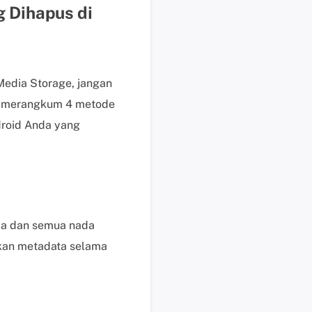
i
 Dihapus di
n
t
a
a
Media Storage, jangan
n
ah merangkum 4 metode
d
a
droid Anda yang
n
p
e
r
t
a
nda dan semua nada
n
hkan metadata selama
y
a
a
n