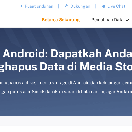
Pusat unduhan
|
Dukungan
|
Live Chat
|
Belanja Sekarang
Pemulihan Data
i Android: Dapatkah Anda
hapus Data di Media St
nghapus aplikasi media storage di Android dan kehilangan semua
angan putus asa. Simak dan ikuti saran di halaman ini, agar Anda