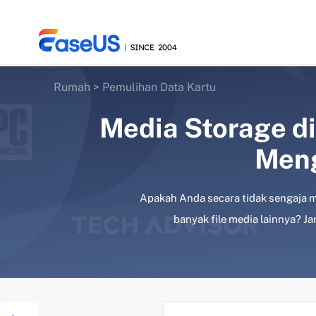
Rumah
>
Pemulihan Data Kartu
Media Storage d
EaseUS
Meng
Apakah Anda secara tidak sengaja me
banyak file media lainnya? J