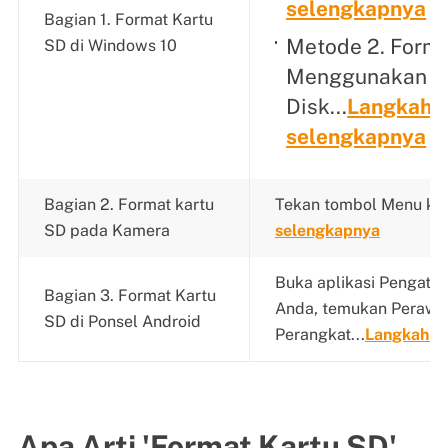
selengkapnya
Bagian 1. Format Kartu
Metode 2. Forma
SD di Windows 10
Menggunakan M
Disk...
Langkah
selengkapnya
Bagian 2. Format kartu
Tekan tombol Menu kam
SD pada Kamera
selengkapnya
Buka aplikasi Pengatur
Bagian 3. Format Kartu
Anda, temukan Perawa
SD di Ponsel Android
Perangkat...
Langkah s
Apa Arti 'Format Kartu SD'