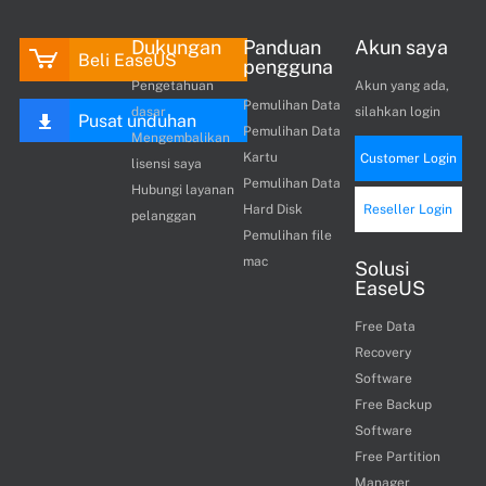
Dukungan
Panduan
Akun saya
Beli EaseUS
pengguna
Pengetahuan
Akun yang ada,
Pemulihan Data
dasar
silahkan login
Pusat unduhan
Pemulihan Data
Mengembalikan
Kartu
Customer Login
lisensi saya
Pemulihan Data
Hubungi layanan
Hard Disk
Reseller Login
pelanggan
Pemulihan file
mac
Solusi
EaseUS
Free Data
Recovery
Software
Free Backup
Software
Free Partition
Manager