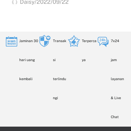
Daisy/2022/09/22
Jaminan 30
Transak
Terperca
7x24
hari uang
si
ya
jam
kembali
terlindu
layanan
ngi
& Live
Chat