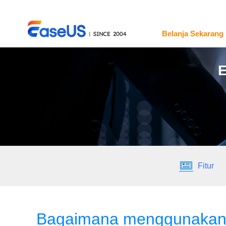
Belanja Sekarang
E
EaseUS
Fitur
Bagaimana menggunakan E