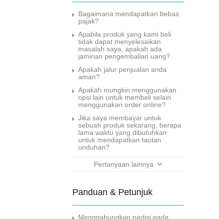
i
Bagaimana mendapatkan bebas
k
pajak?
d
Apabila produk yang kami beli
i
tidak dapat menyelesaikan
masalah saya, apakah ada
s
jaminan pengembalian uang?
i
Apakah jalur penjualan anda
n
aman?
i
Apakah mungkin menggunakan
opsi lain untuk membeli selain
B
menggunakan order online?
a
Jika saya membayar untuk
n
sebuah produk sekarang, berapa
lama waktu yang dibutuhkan
t
untuk mendapatkan tautan
u
unduhan?
a
Pertanyaan lainnya
n
t
Panduan & Petunjuk
e
k
Menggabungkan partisi pada
n