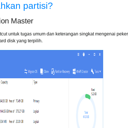
kan partisi?
ion Master
Matt Thompson
Dennis M Hogan
tcut untuk tugas umum dan keterangan singkat mengenai peke
ard disk yang terpilih.
"Selama 20 tahun saya telah
"Saya ingin mengatakan tentang
"Sela
lakukan pekerjaan partisi dari
Easeus pada lingkungan
bany
ratusan hard disk. Tidak ada
produksi kami. Saya telah
sem
satupun metode yang mudah
berhasil mengubah dua partisi
berhas
ilakukan selain menggunakan
yang sangat besar pada server
EaseUS Partition Master.
yang sama dan produk anda
buah aplikasi yang brilian dan
dapat melakukannya dengan
elegan."
baik dan sempurna hanya dalam
kurun waktu 2 jam saja."