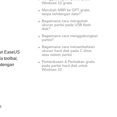
Windows 10 gratis
i
Merubah MBR ke GPT gratis
s
tanpa kehilangan data?
u
Bagaimana cara mengubah
n
ukuran partisi pada USB flash
disk?
t
Bagaimana cara menggabungkan
u
partisi?
k
Bagaimana cara menambahkan
p
ukuran hard disk pada C drive
ari EaseUS
atau sistem partisi
e
a toolbar,
Pemeriksaan & Perbaikan gratis
n
a dengan
pada partisi hard disk untuk
g
Windows 10
g
u
n
a
b
e
h
r