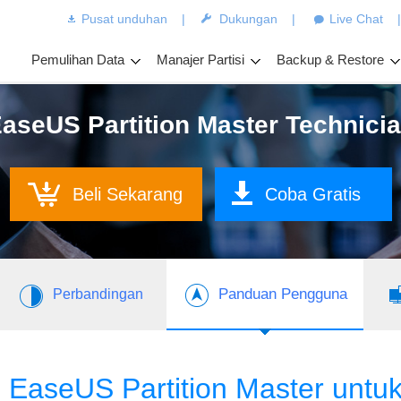
Pusat unduhan
|
Dukungan
|
Live Chat
Pemulihan Data
Manajer Partisi
Backup & Restore
aseUS Partition Master Technici
Beli Sekarang
Coba Gratis
Panduan Pengguna
Perbandingan
aseUS Partition Master untu