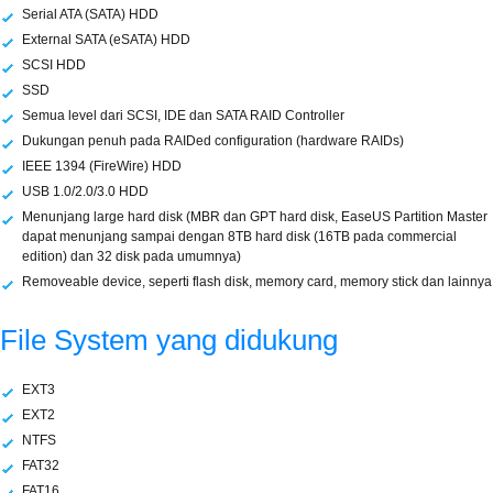
Serial ATA (SATA) HDD
External SATA (eSATA) HDD
SCSI HDD
SSD
Semua level dari SCSI, IDE dan SATA RAID Controller
Dukungan penuh pada RAIDed configuration (hardware RAIDs)
IEEE 1394 (FireWire) HDD
USB 1.0/2.0/3.0 HDD
Menunjang large hard disk (MBR dan GPT hard disk, EaseUS Partition Master
dapat menunjang sampai dengan 8TB hard disk (16TB pada commercial
edition) dan 32 disk pada umumnya)
Removeable device, seperti flash disk, memory card, memory stick dan lainnya
File System yang didukung
EXT3
EXT2
NTFS
FAT32
FAT16