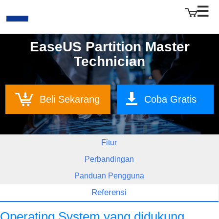
EaseUS Partition Master
Technician
EaseUS
Beli Sekarang
Coba Gratis
Fitur
Perbandingan
Panduan Pengguna
Referensi
Operating System yang didukung