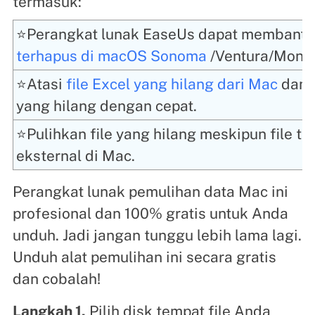
termasuk:
⭐Perangkat lunak EaseUs dapat membant
terhapus di macOS Sonoma
/Ventura/Monter
⭐Atasi
file Excel yang hilang dari Mac
dan 
yang hilang dengan cepat.
⭐Pulihkan file yang hilang meskipun file ter
eksternal di Mac.
Perangkat lunak pemulihan data Mac ini
profesional dan 100% gratis untuk Anda
unduh. Jadi jangan tunggu lebih lama lagi.
Unduh alat pemulihan ini secara gratis
dan cobalah!
Langkah 1.
Pilih disk tempat file Anda