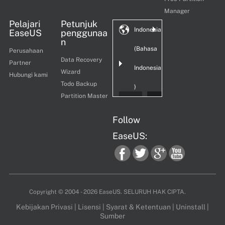
Manager
Pelajari
Petunjuk
Indonesia
EaseUS
penggunaa
n
(Bahasa
Perusahaan
Data Recovery
Partner
Indonesia
Wizard
Hubungi kami
Todo Backup
)
Partition Master
Follow
EaseUS:
fac
twi
goo
you
Copyright ©
2004 - 2026
EaseUS. SELURUH HAK CIPTA.
Kebijakan Privasi
|
Lisensi
|
Syarat & Ketentuan
|
Uninstall
|
Sumber