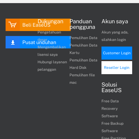
Dukungan
Panduan
Akun saya
Beli EaseUS
pengguna
Pengetahuan
Akun yang ada,
Pemulihan Data
dasar
silahkan login
Pusat unduhan
Pemulihan Data
Mengembalikan
Kartu
Customer Login
lisensi saya
Pemulihan Data
Hubungi layanan
Hard Disk
Reseller Login
pelanggan
Pemulihan file
mac
Solusi
EaseUS
Free Data
Recovery
Software
Free Backup
Software
Free Partition