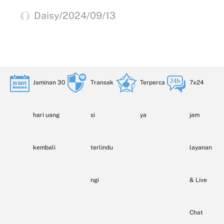
Daisy/2024/09/13
Jaminan 30
Transak
Terperca
7x24
hari uang
si
ya
jam
kembali
terlindu
layanan
ngi
& Live
Chat