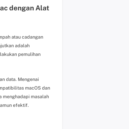
b
Mac dengan Alat
a
y
a
r
P
Sampah atau cadangan
e
njutkan adalah
r
lakukan pemulihan
m
i
n
t
han data. Mengenai
a
mpatibilitas macOS dan
a
Anda menghadapi masalah
n
amun efektif.
P
r
a
P