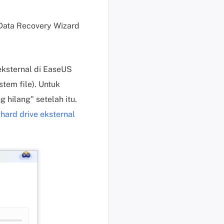
s
e
Data Recovery Wizard
k
a
r
eksternal di EaseUS
a
n
tem file). Untuk
g
 hilang" setelah itu.
H
a
hard drive eksternal
a
r
g
a
,
p
e
r
m