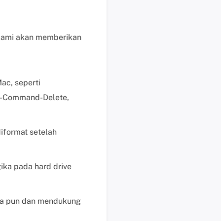
e
n
j
 Kami akan memberikan
u
a
l
a
ac, seperti
n
n-Command-Delete,
M
e
m
diformat setelah
u
l
a
ika pada hard drive
i
c
h
apa pun dan mendukung
a
t