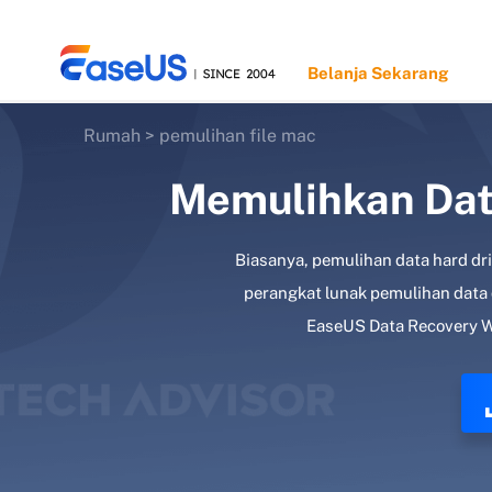
Belanja Sekarang
Rumah
>
pemulihan file mac
Memulihkan Data
EaseUS
Biasanya, pemulihan data hard d
perangkat lunak pemulihan data 
EaseUS Data Recovery Wi