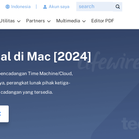
n
Indonesia
|
Akun saya
g
Utilitas
Partners
Multimedia
Editor PDF
i
n
g
i
n
al di Mac [2024]
a
n
 pencadangan Time Machine/Cloud,
d
a
, perangkat lunak pihak ketiga -
t
 cadangan yang tersedia.
a
n
y
C
a
k
a