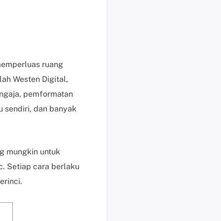
i
k
d
i
s
 memperluas ruang
i
n
ah Westen Digital,
i
engaja, pemformatan
B
u sendiri, dan banyak
a
n
t
u
ng mungkin untuk
a
c. Setiap cara berlaku
n
rinci.
t
e
k
n