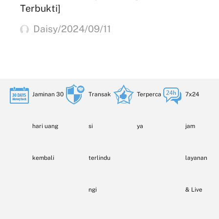
Terbukti]
Daisy/2024/09/11
Jaminan 30
Transak
Terperca
7x24
hari uang
si
ya
jam
kembali
terlindu
layanan
ngi
& Live