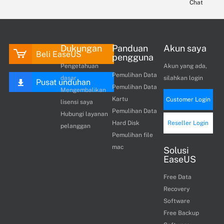
Chat
Dukungan
Panduan
Akun saya
Beli EaseUS
pengguna
Pengetahuan
Akun yang ada,
Pemulihan Data
dasar
silahkan login
Pusat unduhan
Pemulihan Data
Mengembalikan
Kartu
Customer Login
lisensi saya
Pemulihan Data
Hubungi layanan
Hard Disk
Reseller Login
pelanggan
Pemulihan file
mac
Solusi
EaseUS
Free Data
Recovery
Software
Free Backup