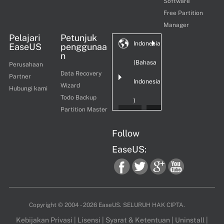
Software
Free Partition
Manager
Pelajari
Petunjuk
Indonesia
EaseUS
penggunaa
n
(Bahasa
Perusahaan
Data Recovery
Partner
Indonesia
Wizard
Hubungi kami
Todo Backup
)
Partition Master
Follow
EaseUS:
fac
twi
goo
you
Copyright ©
2004 - 2026
EaseUS. SELURUH HAK CIPTA.
Kebijakan Privasi
|
Lisensi
|
Syarat & Ketentuan
|
Uninstall
|