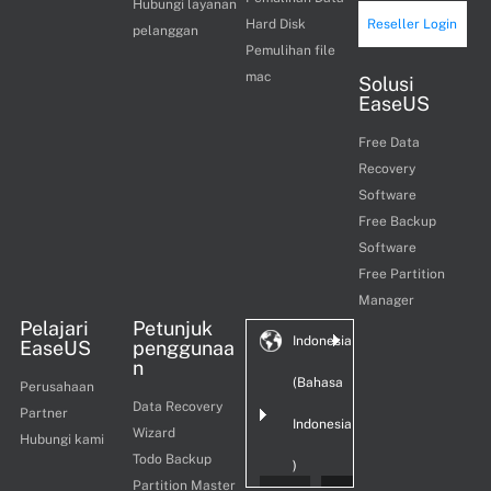
Hubungi layanan
Hard Disk
Reseller Login
pelanggan
Pemulihan file
mac
Solusi
EaseUS
Free Data
Recovery
Software
Free Backup
Software
Free Partition
Manager
Pelajari
Petunjuk
Indonesia
EaseUS
penggunaa
n
(Bahasa
Perusahaan
Data Recovery
Partner
Indonesia
Wizard
Hubungi kami
Todo Backup
)
Partition Master