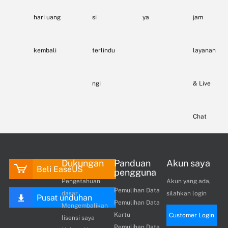
hari uang
si
ya
jam
kembali
terlindu
layanan
ngi
& Live
Chat
Dukungan
Panduan
Akun saya
Beli EaseUS
pengguna
Pengetahuan
Akun yang ada,
Pemulihan Data
dasar
silahkan login
Pusat unduhan
Pemulihan Data
Mengembalikan
Kartu
Customer Login
lisensi saya
Pemulihan Data